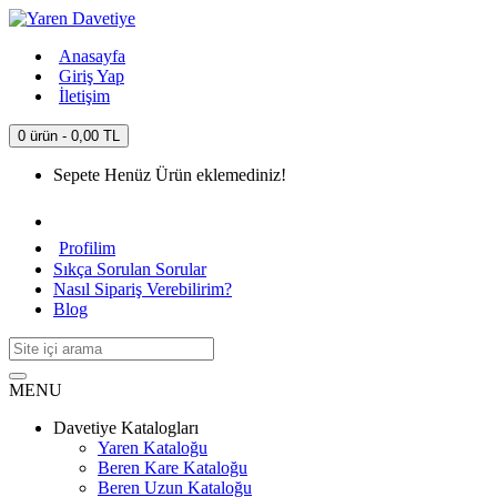
Anasayfa
Giriş Yap
İletişim
0 ürün - 0,00 TL
Sepete Henüz Ürün eklemediniz!
Profilim
Sıkça Sorulan Sorular
Nasıl Sipariş Verebilirim?
Blog
MENU
Davetiye Katalogları
Yaren Kataloğu
Beren Kare Kataloğu
Beren Uzun Kataloğu