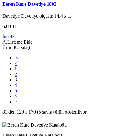
Beren Kare Davetiye 1803
Davetiye Davetiye ölçüsü: 14,4 x 1..
6,00 TL
İncele
A.Listeme Ekle
Ürün Karşılaştır
|<
<
1
2
3
4
5
>
>|
81 den 120 e 179 (5 sayfa) ürün gösteriliyor
Beren Kare Davetiye Kataloğu