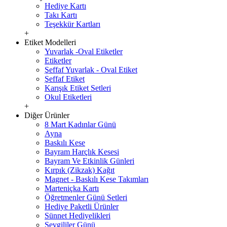
Hediye Kartı
Takı Kartı
Teşekkür Kartları
+
Etiket Modelleri
Yuvarlak -Oval Etiketler
Etiketler
Şeffaf Yuvarlak - Oval Etiket
Şeffaf Etiket
Karışık Etiket Setleri
Okul Etiketleri
+
Diğer Ürünler
8 Mart Kadınlar Günü
Ayna
Baskılı Kese
Bayram Harçlık Kesesi
Bayram Ve Etkinlik Günleri
Kırpık (Zikzak) Kağıt
Magnet - Baskılı Kese Takımları
Marteniçka Kartı
Öğretmenler Günü Setleri
Hediye Paketli Ürünler
Sünnet Hediyelikleri
Sevgililer Günü