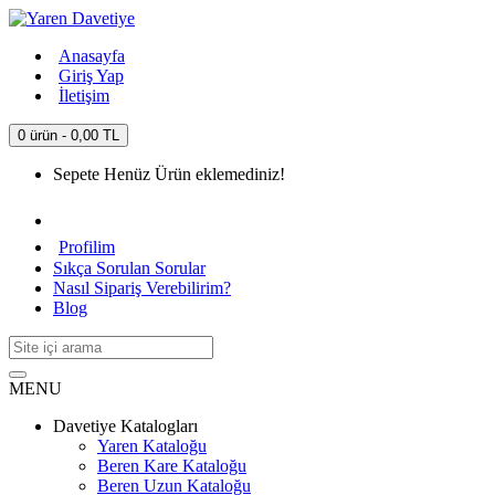
Anasayfa
Giriş Yap
İletişim
0 ürün - 0,00 TL
Sepete Henüz Ürün eklemediniz!
Profilim
Sıkça Sorulan Sorular
Nasıl Sipariş Verebilirim?
Blog
MENU
Davetiye Katalogları
Yaren Kataloğu
Beren Kare Kataloğu
Beren Uzun Kataloğu