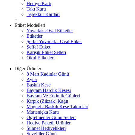
Hediye Kartı
Takı Kartı
Teşekkür Kartları
+
Etiket Modelleri
Yuvarlak -Oval Etiketler
Etiketler
Şeffaf Yuvarlak - Oval Etiket
Şeffaf Etiket
Karışık Etiket Setleri
Okul Etiketleri
+
Diğer Ürünler
8 Mart Kadınlar Günü
Ayna
Baskılı Kese
Bayram Harçlık Kesesi
Bayram Ve Etkinlik Günleri
Kırpık (Zikzak) Kağıt
Magnet - Baskılı Kese Takımları
Marteniçka Kartı
Öğretmenler Günü Setleri
Hediye Paketli Ürünler
Sünnet Hediyelikleri
Sevgililer Günü