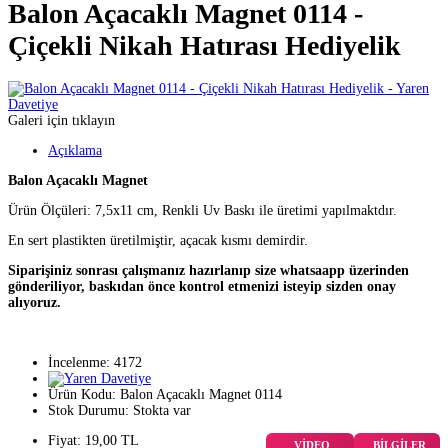
Balon Açacaklı Magnet 0114 -
Çiçekli Nikah Hatırası Hediyelik
Galeri için tıklayın
Açıklama
Balon Açacaklı Magnet
Ürün Ölçüleri: 7,5x11 cm, Renkli Uv Baskı ile üretimi yapılmaktdır.
En sert plastikten üretilmiştir, açacak kısmı demirdir.
Siparişiniz sonrası çalışmanız hazırlanıp size whatsaapp üzerinden
gönderiliyor, baskıdan önce kontrol etmenizi isteyip sizden onay
alıyoruz.
İncelenme: 4172
Ürün Kodu:
Balon Açacaklı Magnet 0114
Stok Durumu:
Stokta var
Fiyat: 19,00 TL
VİDEO
BİLGİLER