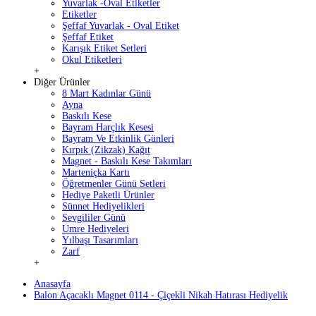
Yuvarlak -Oval Etiketler
Etiketler
Şeffaf Yuvarlak - Oval Etiket
Şeffaf Etiket
Karışık Etiket Setleri
Okul Etiketleri
+
Diğer Ürünler
8 Mart Kadınlar Günü
Ayna
Baskılı Kese
Bayram Harçlık Kesesi
Bayram Ve Etkinlik Günleri
Kırpık (Zikzak) Kağıt
Magnet - Baskılı Kese Takımları
Marteniçka Kartı
Öğretmenler Günü Setleri
Hediye Paketli Ürünler
Sünnet Hediyelikleri
Sevgililer Günü
Umre Hediyeleri
Yılbaşı Tasarımları
Zarf
+
Anasayfa
Balon Açacaklı Magnet 0114 - Çiçekli Nikah Hatırası Hediyelik