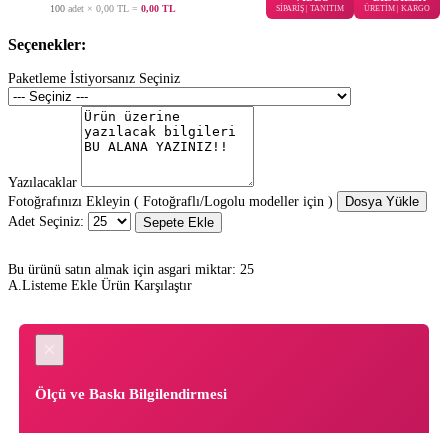
100
adet ×
0,00 TL
=
0,00 TL
SİPARİŞ | TANITIM
ÜRETİM | KARGO
Seçenekler:
Paketleme İstiyorsanız Seçiniz
Yazılacaklar
Fotoğrafınızı Ekleyin ( Fotoğraflı/Logolu modeller için )
Dosya Yükle
Adet Seçiniz:
Sepete Ekle
Bu ürünü satın almak için asgari miktar: 25
A.Listeme Ekle
Ürün Karşılaştır
×
Ölçü ve Baskı Bilgilendirmesi