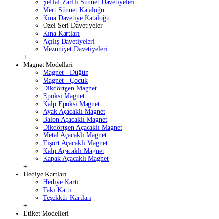
Şeffaf Zarflı Sünnet Davetiyeleri
Mert Sünnet Kataloğu
Kına Davetiye Kataloğu
Özel Seri Davetiyeler
Kına Kartları
Açılış Davetiyeleri
Mezuniyet Davetiyeleri
+
Magnet Modelleri
Magnet - Düğün
Magnet - Çocuk
Dikdörtgen Magnet
Epoksi Magnet
Kalp Epoksi Magnet
Ayak Açacaklı Magnet
Balon Açacaklı Magnet
Dikdörtgen Açacaklı Magnet
Metal Açacaklı Magnet
Tişört Açacaklı Magnet
Kalp Açacaklı Magnet
Kapak Açacaklı Magnet
+
Hediye Kartları
Hediye Kartı
Takı Kartı
Teşekkür Kartları
+
Etiket Modelleri