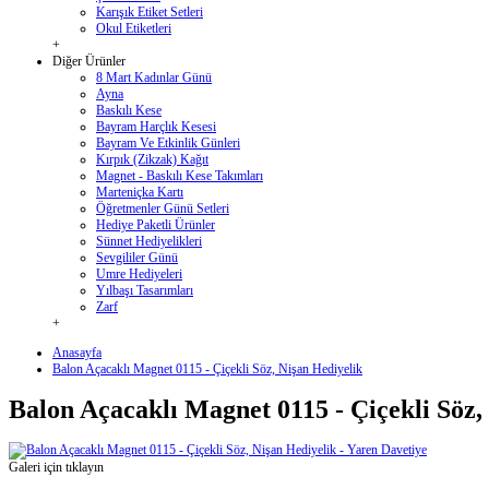
Karışık Etiket Setleri
Okul Etiketleri
+
Diğer Ürünler
8 Mart Kadınlar Günü
Ayna
Baskılı Kese
Bayram Harçlık Kesesi
Bayram Ve Etkinlik Günleri
Kırpık (Zikzak) Kağıt
Magnet - Baskılı Kese Takımları
Marteniçka Kartı
Öğretmenler Günü Setleri
Hediye Paketli Ürünler
Sünnet Hediyelikleri
Sevgililer Günü
Umre Hediyeleri
Yılbaşı Tasarımları
Zarf
+
Anasayfa
Balon Açacaklı Magnet 0115 - Çiçekli Söz, Nişan Hediyelik
Balon Açacaklı Magnet 0115 - Çiçekli Söz,
Galeri için tıklayın