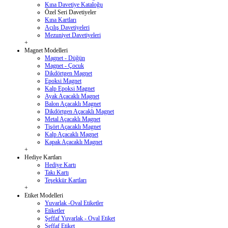
Kına Davetiye Kataloğu
Özel Seri Davetiyeler
Kına Kartları
Açılış Davetiyeleri
Mezuniyet Davetiyeleri
+
Magnet Modelleri
Magnet - Düğün
Magnet - Çocuk
Dikdörtgen Magnet
Epoksi Magnet
Kalp Epoksi Magnet
Ayak Açacaklı Magnet
Balon Açacaklı Magnet
Dikdörtgen Açacaklı Magnet
Metal Açacaklı Magnet
Tişört Açacaklı Magnet
Kalp Açacaklı Magnet
Kapak Açacaklı Magnet
+
Hediye Kartları
Hediye Kartı
Takı Kartı
Teşekkür Kartları
+
Etiket Modelleri
Yuvarlak -Oval Etiketler
Etiketler
Şeffaf Yuvarlak - Oval Etiket
Şeffaf Etiket