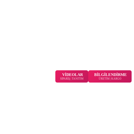
VİDEOLAR
BİLGİLENDİRME
SİPARİŞ | TANITIM
ÜRETİM | KARGO