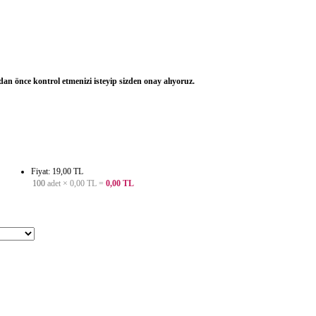
dan önce kontrol etmenizi isteyip sizden onay alıyoruz.
Fiyat: 19,00 TL
100
adet ×
0,00 TL
=
0,00 TL