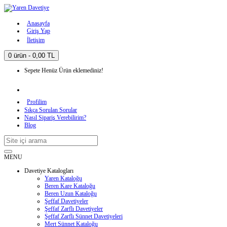
Anasayfa
Giriş Yap
İletişim
0 ürün - 0,00 TL
Sepete Henüz Ürün eklemediniz!
Profilim
Sıkça Sorulan Sorular
Nasıl Sipariş Verebilirim?
Blog
MENU
Davetiye Katalogları
Yaren Kataloğu
Beren Kare Kataloğu
Beren Uzun Kataloğu
Şeffaf Davetiyeler
Şeffaf Zarflı Davetiyeler
Şeffaf Zarflı Sünnet Davetiyeleri
Mert Sünnet Kataloğu