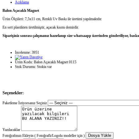
Açıklama
Balon Açacaklı Magnet
Ürün Ölçüleri: 7,5x11 cm, Renkli Uv Baskı ile üretimi yapılmaktdır.
En sert plastikten üretilmiştir, açacak kısmı demirdir.
Siparişiniz sonrası çalışmanız hazırlanıp size whatsaapp üzerinden gönderiliyor, baskı
İncelenme: 3951
Ürün Kodu:
Balon Açacaklı Magnet 0115
Stok Durumu:
Stokta var
Seçenekler:
Paketleme İstiyorsanız Seçiniz
Yazılacaklar
Dosya Yükle
Fotoğrafınızı Ekleyin ( Fotoğraflı/Logolu modeller için )