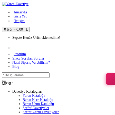
Anasayfa
Giriş Yap
İletişim
0 ürün - 0,00 TL
Sepete Henüz Ürün eklemediniz!
Profilim
Sıkça Sorulan Sorular
Nasıl Sipariş Verebilirim?
Blog
MENU
Davetiye Katalogları
Yaren Kataloğu
Beren Kare Kataloğu
Beren Uzun Kataloğu
Şeffaf Davetiyeler
Şeffaf Zarflı Davetiyeler