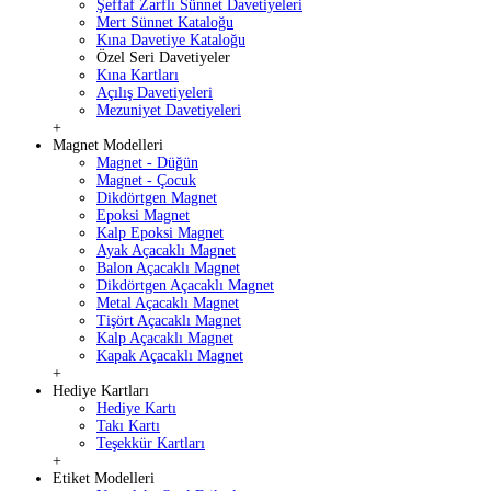
Şeffaf Zarflı Sünnet Davetiyeleri
Mert Sünnet Kataloğu
Kına Davetiye Kataloğu
Özel Seri Davetiyeler
Kına Kartları
Açılış Davetiyeleri
Mezuniyet Davetiyeleri
+
Magnet Modelleri
Magnet - Düğün
Magnet - Çocuk
Dikdörtgen Magnet
Epoksi Magnet
Kalp Epoksi Magnet
Ayak Açacaklı Magnet
Balon Açacaklı Magnet
Dikdörtgen Açacaklı Magnet
Metal Açacaklı Magnet
Tişört Açacaklı Magnet
Kalp Açacaklı Magnet
Kapak Açacaklı Magnet
+
Hediye Kartları
Hediye Kartı
Takı Kartı
Teşekkür Kartları
+
Etiket Modelleri