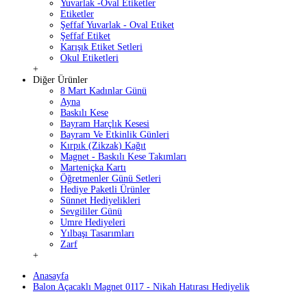
Yuvarlak -Oval Etiketler
Etiketler
Şeffaf Yuvarlak - Oval Etiket
Şeffaf Etiket
Karışık Etiket Setleri
Okul Etiketleri
+
Diğer Ürünler
8 Mart Kadınlar Günü
Ayna
Baskılı Kese
Bayram Harçlık Kesesi
Bayram Ve Etkinlik Günleri
Kırpık (Zikzak) Kağıt
Magnet - Baskılı Kese Takımları
Marteniçka Kartı
Öğretmenler Günü Setleri
Hediye Paketli Ürünler
Sünnet Hediyelikleri
Sevgililer Günü
Umre Hediyeleri
Yılbaşı Tasarımları
Zarf
+
Anasayfa
Balon Açacaklı Magnet 0117 - Nikah Hatırası Hediyelik