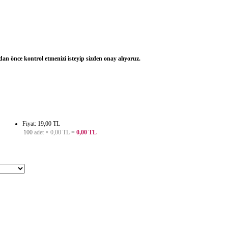
dan önce kontrol etmenizi isteyip sizden onay alıyoruz.
Fiyat: 19,00 TL
100
adet ×
0,00 TL
=
0,00 TL