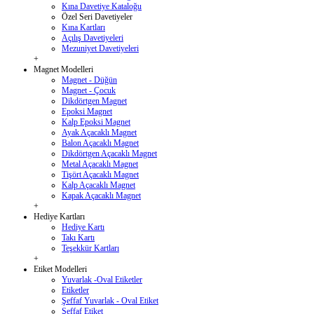
Kına Davetiye Kataloğu
Özel Seri Davetiyeler
Kına Kartları
Açılış Davetiyeleri
Mezuniyet Davetiyeleri
+
Magnet Modelleri
Magnet - Düğün
Magnet - Çocuk
Dikdörtgen Magnet
Epoksi Magnet
Kalp Epoksi Magnet
Ayak Açacaklı Magnet
Balon Açacaklı Magnet
Dikdörtgen Açacaklı Magnet
Metal Açacaklı Magnet
Tişört Açacaklı Magnet
Kalp Açacaklı Magnet
Kapak Açacaklı Magnet
+
Hediye Kartları
Hediye Kartı
Takı Kartı
Teşekkür Kartları
+
Etiket Modelleri
Yuvarlak -Oval Etiketler
Etiketler
Şeffaf Yuvarlak - Oval Etiket
Şeffaf Etiket