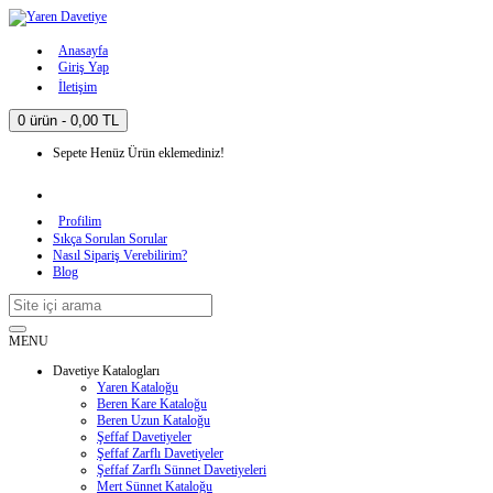
Anasayfa
Giriş Yap
İletişim
0 ürün - 0,00 TL
Sepete Henüz Ürün eklemediniz!
Profilim
Sıkça Sorulan Sorular
Nasıl Sipariş Verebilirim?
Blog
MENU
Davetiye Katalogları
Yaren Kataloğu
Beren Kare Kataloğu
Beren Uzun Kataloğu
Şeffaf Davetiyeler
Şeffaf Zarflı Davetiyeler
Şeffaf Zarflı Sünnet Davetiyeleri
Mert Sünnet Kataloğu