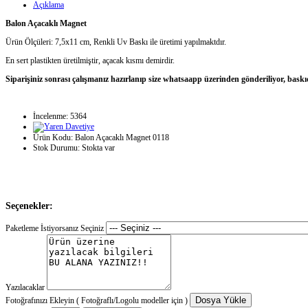
Açıklama
Balon Açacaklı Magnet
Ürün Ölçüleri: 7,5x11 cm, Renkli Uv Baskı ile üretimi yapılmaktdır.
En sert plastikten üretilmiştir, açacak kısmı demirdir.
Siparişiniz sonrası çalışmanız hazırlanıp size whatsaapp üzerinden gönderiliyor, baskı
İncelenme: 5364
Ürün Kodu:
Balon Açacaklı Magnet 0118
Stok Durumu:
Stokta var
Seçenekler:
Paketleme İstiyorsanız Seçiniz
Yazılacaklar
Dosya Yükle
Fotoğrafınızı Ekleyin ( Fotoğraflı/Logolu modeller için )