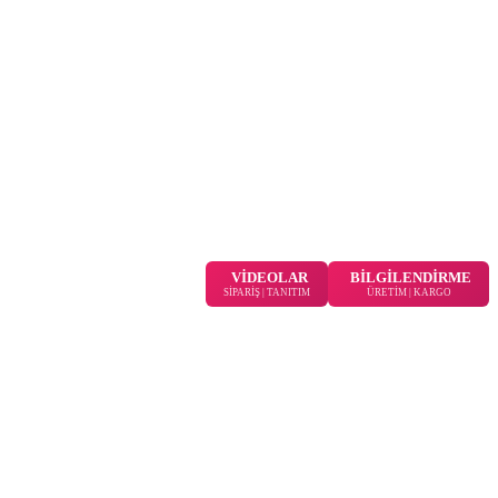
VİDEOLAR
BİLGİLENDİRME
SİPARİŞ | TANITIM
ÜRETİM | KARGO