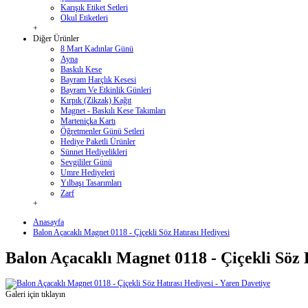
Karışık Etiket Setleri
Okul Etiketleri
+
Diğer Ürünler
8 Mart Kadınlar Günü
Ayna
Baskılı Kese
Bayram Harçlık Kesesi
Bayram Ve Etkinlik Günleri
Kırpık (Zikzak) Kağıt
Magnet - Baskılı Kese Takımları
Marteniçka Kartı
Öğretmenler Günü Setleri
Hediye Paketli Ürünler
Sünnet Hediyelikleri
Sevgililer Günü
Umre Hediyeleri
Yılbaşı Tasarımları
Zarf
+
Anasayfa
Balon Açacaklı Magnet 0118 - Çiçekli Söz Hatırası Hediyesi
Balon Açacaklı Magnet 0118 - Çiçekli Söz 
Galeri için tıklayın