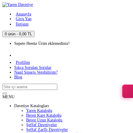
Anasayfa
Giriş Yap
İletişim
0 ürün - 0,00 TL
Sepete Henüz Ürün eklemediniz!
Profilim
Sıkça Sorulan Sorular
Nasıl Sipariş Verebilirim?
Blog
MENU
Davetiye Katalogları
Yaren Kataloğu
Beren Kare Kataloğu
Beren Uzun Kataloğu
Şeffaf Davetiyeler
Şeffaf Zarflı Davetiyeler