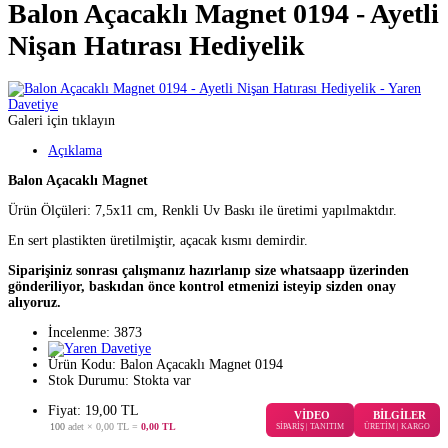
Balon Açacaklı Magnet 0194 - Ayetli
Nişan Hatırası Hediyelik
Galeri için tıklayın
Açıklama
Balon Açacaklı Magnet
Ürün Ölçüleri: 7,5x11 cm, Renkli Uv Baskı ile üretimi yapılmaktdır.
En sert plastikten üretilmiştir, açacak kısmı demirdir.
Siparişiniz sonrası çalışmanız hazırlanıp size whatsaapp üzerinden
gönderiliyor, baskıdan önce kontrol etmenizi isteyip sizden onay
alıyoruz.
İncelenme: 3873
Ürün Kodu:
Balon Açacaklı Magnet 0194
Stok Durumu:
Stokta var
Fiyat: 19,00 TL
VİDEO
BİLGİLER
100
adet ×
0,00 TL
=
0,00 TL
SİPARİŞ | TANITIM
ÜRETİM | KARGO