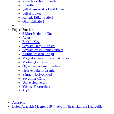
Yuvarlak -Oval Etiketler
Etiketler
Şeffaf Yuvarlak - Oval Etiket
Şeffaf Etiket
Karışık Etiket Setleri
Okul Etiketleri
+
Diğer Ürünler
8 Mart Kadınlar Günü
Ayna
Baskılı Kese
Bayram Harçlık Kesesi
Bayram Ve Etkinlik Günleri
Kırpık (Zikzak) Kağıt
Magnet - Baskılı Kese Takımları
Marteniçka Kartı
Öğretmenler Günü Setleri
Hediye Paketli Ürünler
Sünnet Hediyelikleri
Sevgililer Günü
Umre Hediyeleri
Yılbaşı Tasarımları
Zarf
+
Anasayfa
Balon Açacaklı Magnet 0194 - Ayetli Nişan Hatırası Hediyelik