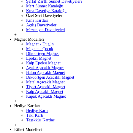
Şeffaf Zarflı Sünnet Davetiyeleri
Mert Sünnet Kataloğu
Kına Davetiye Kataloğu
Özel Seri Davetiyeler
Kına Kartları
Açılış Davetiyeleri
Mezuniyet Davetiyeleri
+
Magnet Modelleri
Magnet - Düğün
Magnet - Çocuk
Dikdörtgen Magnet
Epoksi Magnet
Kalp Epoksi Magnet
Ayak Açacaklı Magnet
Balon Açacaklı Magnet
Dikdörtgen Açacaklı Magnet
Metal Açacaklı Magnet
Tişört Açacaklı Magnet
Kalp Açacaklı Magnet
Kapak Açacaklı Magnet
+
Hediye Kartları
Hediye Kartı
Takı Kartı
Teşekkür Kartları
+
Etiket Modelleri