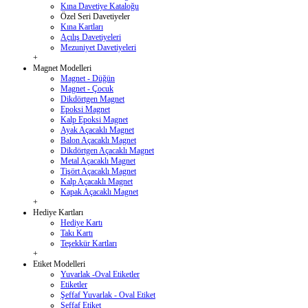
Kına Davetiye Kataloğu
Özel Seri Davetiyeler
Kına Kartları
Açılış Davetiyeleri
Mezuniyet Davetiyeleri
+
Magnet Modelleri
Magnet - Düğün
Magnet - Çocuk
Dikdörtgen Magnet
Epoksi Magnet
Kalp Epoksi Magnet
Ayak Açacaklı Magnet
Balon Açacaklı Magnet
Dikdörtgen Açacaklı Magnet
Metal Açacaklı Magnet
Tişört Açacaklı Magnet
Kalp Açacaklı Magnet
Kapak Açacaklı Magnet
+
Hediye Kartları
Hediye Kartı
Takı Kartı
Teşekkür Kartları
+
Etiket Modelleri
Yuvarlak -Oval Etiketler
Etiketler
Şeffaf Yuvarlak - Oval Etiket
Şeffaf Etiket