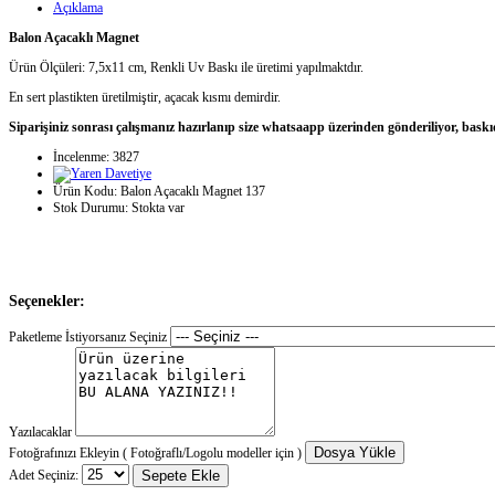
Açıklama
Balon Açacaklı Magnet
Ürün Ölçüleri: 7,5x11 cm, Renkli Uv Baskı ile üretimi yapılmaktdır.
En sert plastikten üretilmiştir, açacak kısmı demirdir.
Siparişiniz sonrası çalışmanız hazırlanıp size whatsaapp üzerinden gönderiliyor, baskı
İncelenme: 3827
Ürün Kodu:
Balon Açacaklı Magnet 137
Stok Durumu:
Stokta var
Seçenekler:
Paketleme İstiyorsanız Seçiniz
Yazılacaklar
Dosya Yükle
Fotoğrafınızı Ekleyin ( Fotoğraflı/Logolu modeller için )
Adet Seçiniz:
Sepete Ekle