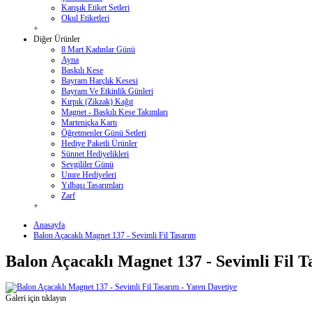
Karışık Etiket Setleri
Okul Etiketleri
+
Diğer Ürünler
8 Mart Kadınlar Günü
Ayna
Baskılı Kese
Bayram Harçlık Kesesi
Bayram Ve Etkinlik Günleri
Kırpık (Zikzak) Kağıt
Magnet - Baskılı Kese Takımları
Marteniçka Kartı
Öğretmenler Günü Setleri
Hediye Paketli Ürünler
Sünnet Hediyelikleri
Sevgililer Günü
Umre Hediyeleri
Yılbaşı Tasarımları
Zarf
+
Anasayfa
Balon Açacaklı Magnet 137 - Sevimli Fil Tasarım
Balon Açacaklı Magnet 137 - Sevimli Fil 
Galeri için tıklayın