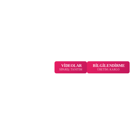
VİDEOLAR
BİLGİLENDİRME
SİPARİŞ | TANITIM
ÜRETİM | KARGO