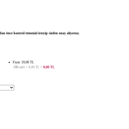
dan önce kontrol etmenizi isteyip sizden onay alıyoruz.
Fiyat: 19,00 TL
100
adet ×
0,00 TL
=
0,00 TL