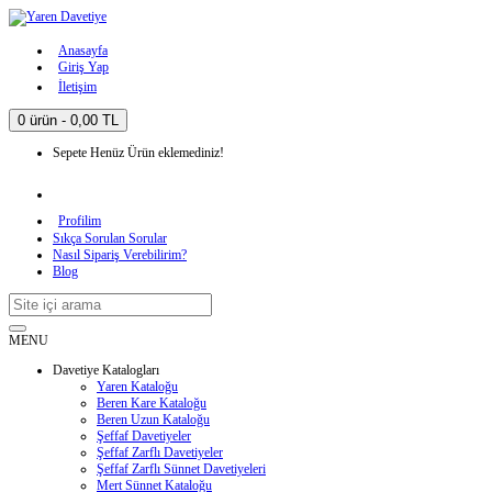
Anasayfa
Giriş Yap
İletişim
0 ürün - 0,00 TL
Sepete Henüz Ürün eklemediniz!
Profilim
Sıkça Sorulan Sorular
Nasıl Sipariş Verebilirim?
Blog
MENU
Davetiye Katalogları
Yaren Kataloğu
Beren Kare Kataloğu
Beren Uzun Kataloğu
Şeffaf Davetiyeler
Şeffaf Zarflı Davetiyeler
Şeffaf Zarflı Sünnet Davetiyeleri
Mert Sünnet Kataloğu