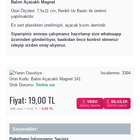
Balon Açacaklı Magnet
Ürün Ölçüleri: 7,5x11 cm, Renkli Uv Baskı ile üretimi
yapılmaktdır.
En sert plastikten üretilmiştir, açacak kısmı demirdir.
Siparişiniz sonrası çalışmanız hazırlanıp size whatsaapp
üzerinden gönderiliyor, baskıdan önce kontrol etmenizi
isteyip sizden onay alıyoruz.
İncelenme: 3394
Ürün Kodu:
Balon Açacaklı Magnet 141
Stok Durumu:
Stokta var
Fiyat: 19,00 TL
VİDEO
BİLGİLER
SİPARİŞ | TANITIM
ÜRETİM | KARGO
100
adet ×
0,00 TL
=
0,00 TL
Seçenekler:
Paketleme İstiyorsanız Seçiniz