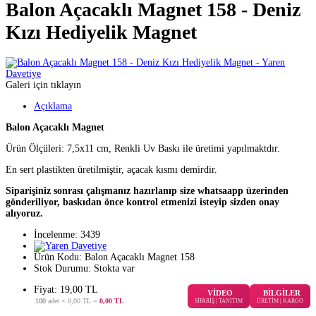
Balon Açacaklı Magnet 158 - Deniz
Kızı Hediyelik Magnet
Galeri için tıklayın
Açıklama
Balon Açacaklı Magnet
Ürün Ölçüleri: 7,5x11 cm, Renkli Uv Baskı ile üretimi yapılmaktdır.
En sert plastikten üretilmiştir, açacak kısmı demirdir.
Siparişiniz sonrası çalışmanız hazırlanıp size whatsaapp üzerinden
gönderiliyor, baskıdan önce kontrol etmenizi isteyip sizden onay
alıyoruz.
İncelenme: 3439
Ürün Kodu:
Balon Açacaklı Magnet 158
Stok Durumu:
Stokta var
Fiyat: 19,00 TL
VİDEO
BİLGİLER
100
adet ×
0,00 TL
=
0,00 TL
SİPARİŞ | TANITIM
ÜRETİM | KARGO