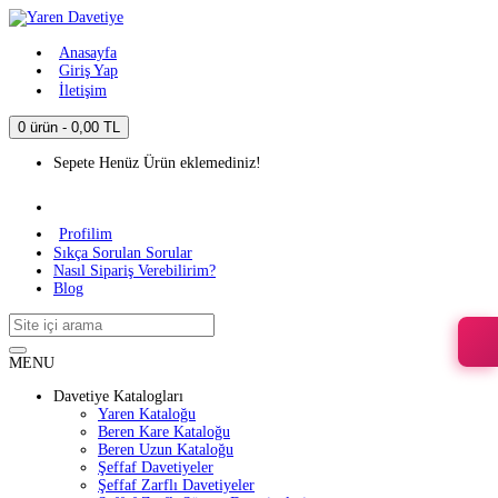
Anasayfa
Giriş Yap
İletişim
0 ürün - 0,00 TL
Sepete Henüz Ürün eklemediniz!
Profilim
Sıkça Sorulan Sorular
Nasıl Sipariş Verebilirim?
Blog
MENU
Davetiye Katalogları
Yaren Kataloğu
Beren Kare Kataloğu
Beren Uzun Kataloğu
Şeffaf Davetiyeler
Şeffaf Zarflı Davetiyeler