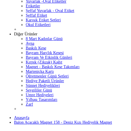
Yuvarlak -Oval Etiketler
Etiketler
Şeffaf Yuvarlak - Oval Etiket
Şeffaf Etiket
Karışık Etiket Setleri
Okul Etiketleri
+
Diğer Ürünler
8 Mart Kadınlar Günü
Ayna
Baskılı Kese
Bayram Harçlık Kesesi
Bayram Ve Etkinlik Günleri
Kırpık (Zikzak) Kağıt
Magnet - Baskılı Kese Takımları
Marteniçka Kartı
Öğretmenler Günü Setleri
Hediye Paketli Ürünler
Sünnet Hediyelikleri
Sevgililer Günü
Umre Hediyeleri
Yılbaşı Tasarımları
Zarf
+
Anasayfa
Balon Açacaklı Magnet 158 - Deniz Kızı Hediyelik Magnet