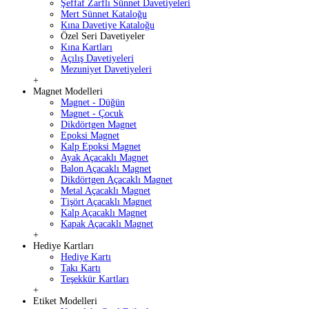
Şeffaf Zarflı Sünnet Davetiyeleri
Mert Sünnet Kataloğu
Kına Davetiye Kataloğu
Özel Seri Davetiyeler
Kına Kartları
Açılış Davetiyeleri
Mezuniyet Davetiyeleri
+
Magnet Modelleri
Magnet - Düğün
Magnet - Çocuk
Dikdörtgen Magnet
Epoksi Magnet
Kalp Epoksi Magnet
Ayak Açacaklı Magnet
Balon Açacaklı Magnet
Dikdörtgen Açacaklı Magnet
Metal Açacaklı Magnet
Tişört Açacaklı Magnet
Kalp Açacaklı Magnet
Kapak Açacaklı Magnet
+
Hediye Kartları
Hediye Kartı
Takı Kartı
Teşekkür Kartları
+
Etiket Modelleri