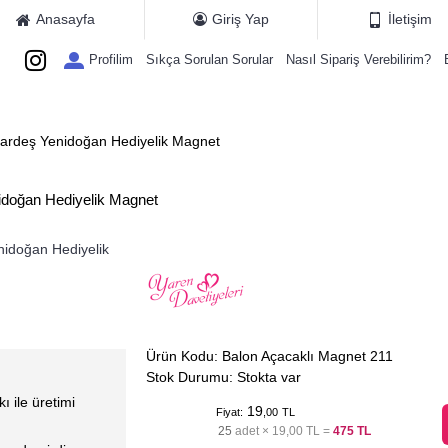
Anasayfa
Giriş Yap
İletişim
Profilim
Sıkça Sorulan Sorular
Nasıl Sipariş Verebilirim?
ETIYE KATALOGLARI
MAGNET MODELLERI
HEDIYE KARTLARI
E
Kardeş Yenidoğan Hediyelik Magnet
idoğan Hediyelik Magnet
Ürün Kodu:
Balon Açacaklı Magnet 211
Stok Durumu:
Stokta var
ı ile üretimi
19
Fiyat:
,00
TL
25
adet ×
19,00 TL
=
475 TL