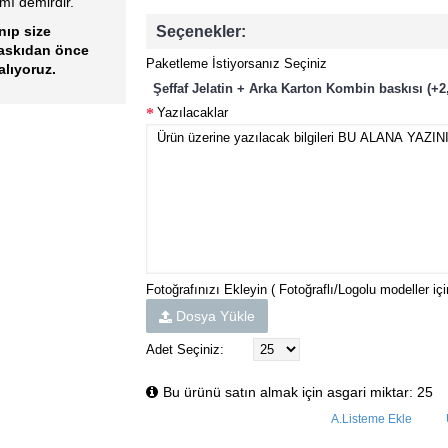
smı demirdir.
Seçenekler:
nıp size
baskıdan önce
Paketleme İstiyorsanız Seçiniz
alıyoruz.
Şeffaf Jelatin + Arka Karton Kombin baskısı (+2
Yazılacaklar
Fotoğrafınızı Ekleyin ( Fotoğraflı/Logolu modeller içi
Dosya Yükle
Adet Seçiniz:
Bu ürünü satın almak için asgari miktar: 25
A.Listeme Ekle