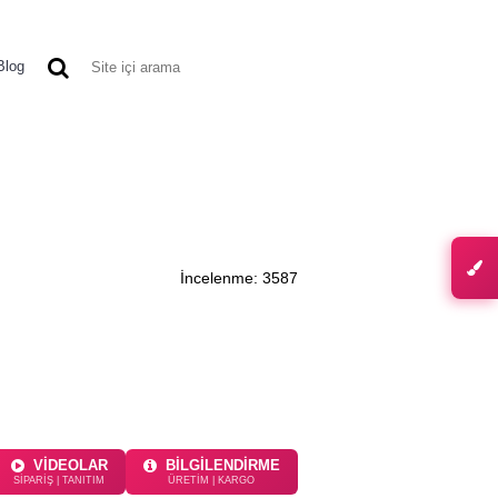
0 ürün - 0,00 TL
Blog
TIKET MODELLERI
DIĞER ÜRÜNLER
İncelenme: 3587
VİDEOLAR
BİLGİLENDİRME
SİPARİŞ | TANITIM
ÜRETİM | KARGO