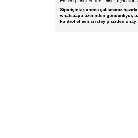
En sert plastikten üretilmiştir, açacak kı
Siparişiniz sonrası çalışmanız hazırla
whatsaapp üzerinden gönderiliyor, 
kontrol etmenizi isteyip sizden onay 