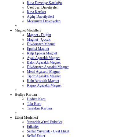
Kına Davetiye Kataloğu
Özel Seri Davetiyeler
Kına Kartları
Açılış Davetiyeleri
Mezuniyet Davetiyeleri
+
Magnet Modelleri
Magnet - Düğün
Magnet - Çocuk
Dikdörtgen Magnet
Epoksi Magnet
Kalp Epoksi Magnet
Ayak Açacaklı Magnet
Balon Açacaklı Magnet
Dikdörtgen Açacaklı Magnet
Metal Açacaklı Magnet
Tişört Açacaklı Magnet
Kalp Açacaklı Magnet
Kapak Açacaklı Magnet
+
Hediye Kartları
Hediye Kartı
Takı Kartı
Teşekkür Kartları
+
Etiket Modelleri
Yuvarlak -Oval Etiketler
Etiketler
Şeffaf Yuvarlak - Oval Etiket
Şeffaf Etiket