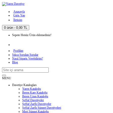
Anasayfa
Giriş Yap
İletişim
0 ürün - 0,00 TL
Sepete Henüz Ürün eklemediniz!
Profilim
Sıkça Sorulan Sorular
Nasıl Sipariş Verebilirim?
Blog
MENU
Davetiye Katalogları
Yaren Kataloğu
Beren Kare Kataloğu
Beren Uzun Kataloğu
Şeffaf Davetiyeler
Şeffaf Zarflı Davetiyeler
Şeffaf Zarflı Sünnet Davetiyeleri
Mert Sünnet Kataloğu