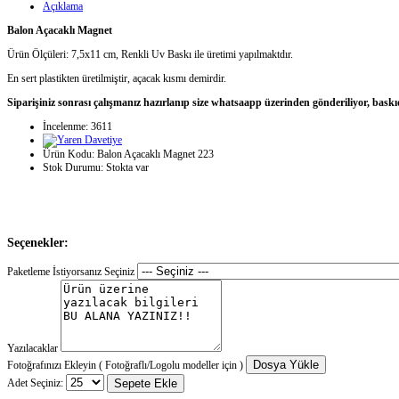
Açıklama
Balon Açacaklı Magnet
Ürün Ölçüleri: 7,5x11 cm, Renkli Uv Baskı ile üretimi yapılmaktdır.
En sert plastikten üretilmiştir, açacak kısmı demirdir.
Siparişiniz sonrası çalışmanız hazırlanıp size whatsaapp üzerinden gönderiliyor, baskı
İncelenme: 3611
Ürün Kodu:
Balon Açacaklı Magnet 223
Stok Durumu:
Stokta var
Seçenekler:
Paketleme İstiyorsanız Seçiniz
Yazılacaklar
Dosya Yükle
Fotoğrafınızı Ekleyin ( Fotoğraflı/Logolu modeller için )
Adet Seçiniz:
Sepete Ekle