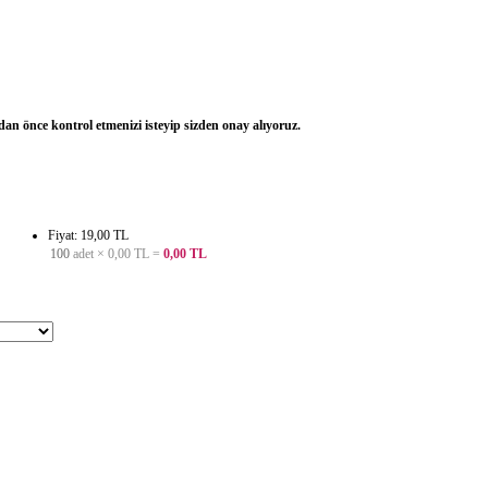
dan önce kontrol etmenizi isteyip sizden onay alıyoruz.
Fiyat: 19,00 TL
100
adet ×
0,00 TL
=
0,00 TL