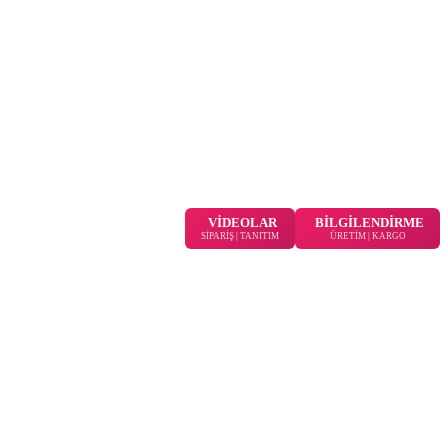
VİDEOLAR
BİLGİLENDİRME
SİPARİŞ | TANITIM
ÜRETİM | KARGO