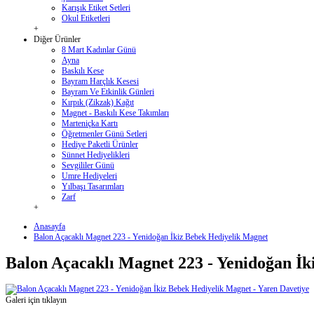
Karışık Etiket Setleri
Okul Etiketleri
+
Diğer Ürünler
8 Mart Kadınlar Günü
Ayna
Baskılı Kese
Bayram Harçlık Kesesi
Bayram Ve Etkinlik Günleri
Kırpık (Zikzak) Kağıt
Magnet - Baskılı Kese Takımları
Marteniçka Kartı
Öğretmenler Günü Setleri
Hediye Paketli Ürünler
Sünnet Hediyelikleri
Sevgililer Günü
Umre Hediyeleri
Yılbaşı Tasarımları
Zarf
+
Anasayfa
Balon Açacaklı Magnet 223 - Yenidoğan İkiz Bebek Hediyelik Magnet
Balon Açacaklı Magnet 223 - Yenidoğan İk
Galeri için tıklayın