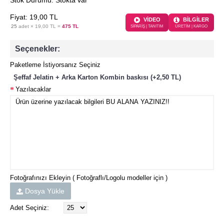
Stok Durumu:
Stokta var
Fiyat:
19
,00
TL
VİDEO
BİLGİLER
25
adet ×
19,00 TL
=
475 TL
SİPARİŞ | TANITIM
ÜRETİM | KARGO
Seçenekler:
Paketleme İstiyorsanız Seçiniz
Şeffaf Jelatin + Arka Karton Kombin baskısı (+2,50 TL)
Yazılacaklar
Fotoğrafınızı Ekleyin ( Fotoğraflı/Logolu modeller için )
Dosya Yükle
Adet Seçiniz: