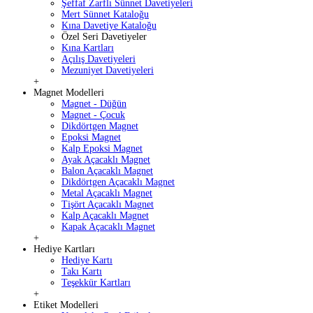
Şeffaf Zarflı Sünnet Davetiyeleri
Mert Sünnet Kataloğu
Kına Davetiye Kataloğu
Özel Seri Davetiyeler
Kına Kartları
Açılış Davetiyeleri
Mezuniyet Davetiyeleri
+
Magnet Modelleri
Magnet - Düğün
Magnet - Çocuk
Dikdörtgen Magnet
Epoksi Magnet
Kalp Epoksi Magnet
Ayak Açacaklı Magnet
Balon Açacaklı Magnet
Dikdörtgen Açacaklı Magnet
Metal Açacaklı Magnet
Tişört Açacaklı Magnet
Kalp Açacaklı Magnet
Kapak Açacaklı Magnet
+
Hediye Kartları
Hediye Kartı
Takı Kartı
Teşekkür Kartları
+
Etiket Modelleri