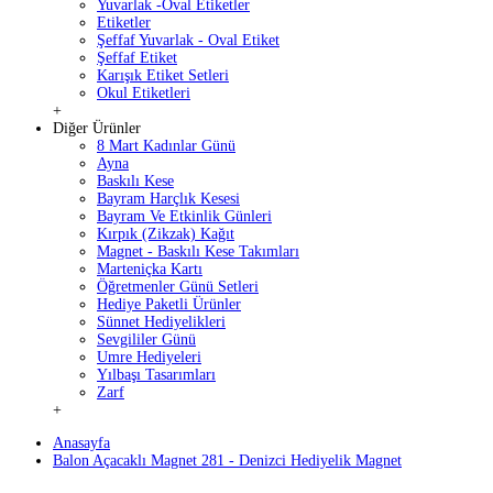
Yuvarlak -Oval Etiketler
Etiketler
Şeffaf Yuvarlak - Oval Etiket
Şeffaf Etiket
Karışık Etiket Setleri
Okul Etiketleri
+
Diğer Ürünler
8 Mart Kadınlar Günü
Ayna
Baskılı Kese
Bayram Harçlık Kesesi
Bayram Ve Etkinlik Günleri
Kırpık (Zikzak) Kağıt
Magnet - Baskılı Kese Takımları
Marteniçka Kartı
Öğretmenler Günü Setleri
Hediye Paketli Ürünler
Sünnet Hediyelikleri
Sevgililer Günü
Umre Hediyeleri
Yılbaşı Tasarımları
Zarf
+
Anasayfa
Balon Açacaklı Magnet 281 - Denizci Hediyelik Magnet