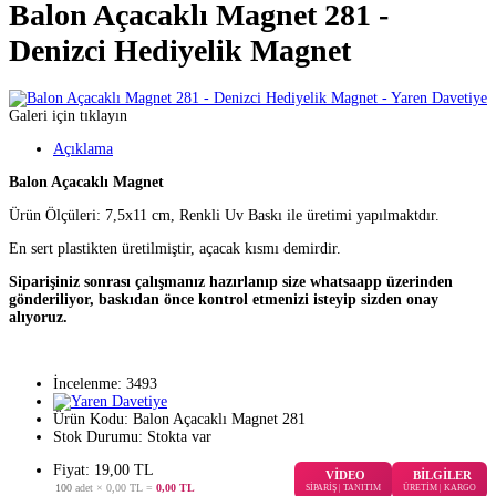
Balon Açacaklı Magnet 281 -
Denizci Hediyelik Magnet
Galeri için tıklayın
Açıklama
Balon Açacaklı Magnet
Ürün Ölçüleri: 7,5x11 cm, Renkli Uv Baskı ile üretimi yapılmaktdır.
En sert plastikten üretilmiştir, açacak kısmı demirdir.
Siparişiniz sonrası çalışmanız hazırlanıp size whatsaapp üzerinden
gönderiliyor, baskıdan önce kontrol etmenizi isteyip sizden onay
alıyoruz.
İncelenme: 3493
Ürün Kodu:
Balon Açacaklı Magnet 281
Stok Durumu:
Stokta var
Fiyat: 19,00 TL
VİDEO
BİLGİLER
100
adet ×
0,00 TL
=
0,00 TL
SİPARİŞ | TANITIM
ÜRETİM | KARGO