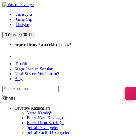
Anasayfa
Giriş Yap
İletişim
0 ürün - 0,00 TL
Sepete Henüz Ürün eklemediniz!
Profilim
Sıkça Sorulan Sorular
Nasıl Sipariş Verebilirim?
Blog
MENU
Davetiye Katalogları
Yaren Kataloğu
Beren Kare Kataloğu
Beren Uzun Kataloğu
Şeffaf Davetiyeler
Şeffaf Zarflı Davetiyeler