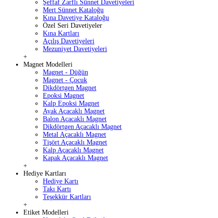
Şeffaf Zarflı Sünnet Davetiyeleri
Mert Sünnet Kataloğu
Kına Davetiye Kataloğu
Özel Seri Davetiyeler
Kına Kartları
Açılış Davetiyeleri
Mezuniyet Davetiyeleri
+
Magnet Modelleri
Magnet - Düğün
Magnet - Çocuk
Dikdörtgen Magnet
Epoksi Magnet
Kalp Epoksi Magnet
Ayak Açacaklı Magnet
Balon Açacaklı Magnet
Dikdörtgen Açacaklı Magnet
Metal Açacaklı Magnet
Tişört Açacaklı Magnet
Kalp Açacaklı Magnet
Kapak Açacaklı Magnet
+
Hediye Kartları
Hediye Kartı
Takı Kartı
Teşekkür Kartları
+
Etiket Modelleri