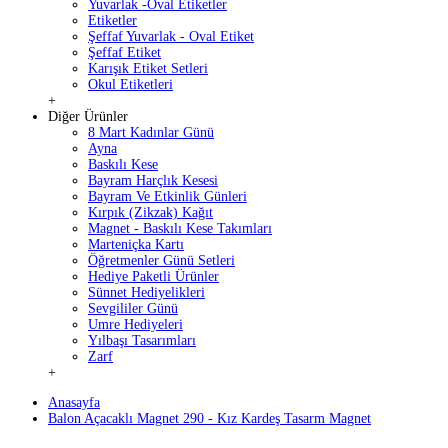
Yuvarlak -Oval Etiketler
Etiketler
Şeffaf Yuvarlak - Oval Etiket
Şeffaf Etiket
Karışık Etiket Setleri
Okul Etiketleri
+
Diğer Ürünler
8 Mart Kadınlar Günü
Ayna
Baskılı Kese
Bayram Harçlık Kesesi
Bayram Ve Etkinlik Günleri
Kırpık (Zikzak) Kağıt
Magnet - Baskılı Kese Takımları
Marteniçka Kartı
Öğretmenler Günü Setleri
Hediye Paketli Ürünler
Sünnet Hediyelikleri
Sevgililer Günü
Umre Hediyeleri
Yılbaşı Tasarımları
Zarf
+
Anasayfa
Balon Açacaklı Magnet 290 - Kız Kardeş Tasarm Magnet