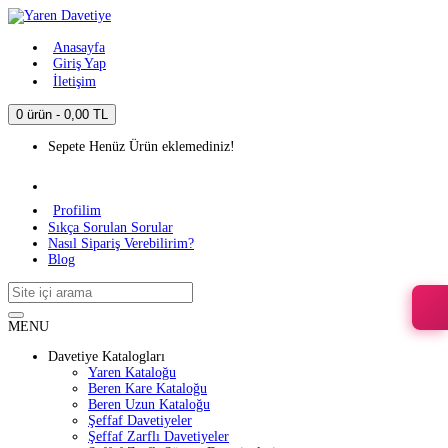
Anasayfa
Giriş Yap
İletişim
0 ürün - 0,00 TL
Sepete Henüz Ürün eklemediniz!
Profilim
Sıkça Sorulan Sorular
Nasıl Sipariş Verebilirim?
Blog
MENU
Davetiye Katalogları
Yaren Kataloğu
Beren Kare Kataloğu
Beren Uzun Kataloğu
Şeffaf Davetiyeler
Şeffaf Zarflı Davetiyeler