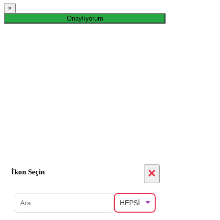
×
Onaylıyorum
×
İkon Seçin