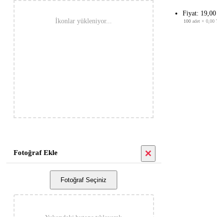
Fiyat: 19,0
İkonlar yükleniyor...
100
adet ×
0,00
×
Fotoğraf Ekle
Fotoğraf Seçiniz