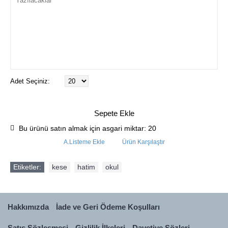
Adet Seçiniz:
Sepete Ekle
Bu ürünü satın almak için asgari miktar: 20
A.Listeme Ekle
Ürün Karşılaştır
Etiketler:
kese
,
hatim
,
okul
Hakkımızda
İade ve Geri Ödeme Koşulları
Satış Sözleşmesi
Gizlilik İlkeleri
Davetiye Sözleri