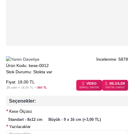
İncelenme: 5878
Ürün Kodu:
kese-0012
Stok Durumu:
Stokta var
Fiyat:
18
,00
TL
VİDEO
BİLGİLER
20
adet ×
18,00 TL
=
360 TL
SİPARİŞ | TANITIM
ÜRETİM | KARGO
Seçenekler:
Kese Ölçüsü
Standart - 8x12 cm
Büyük - 9 x 16 cm (+3,00 TL)
Yazılacaklar