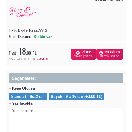
İncelenme: 4069
Ürün Kodu:
kese-0019
Stok Durumu:
Stokta var
18
Fiyat:
,00
TL
VİDEO
BİLGİLER
SİPARİŞ | TANITIM
ÜRETİM | KARGO
25
adet ×
18,00 TL
=
450 TL
Seçenekler:
Kese Ölçüsü
Standart - 8x12 cm
Büyük - 9 x 16 cm (+3,00 TL)
Yazılacaklar