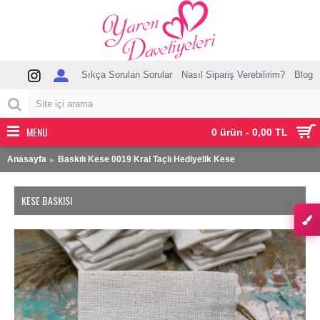
Sıkça Sorulan Sorular
Nasıl Sipariş Verebilirim?
Blog
MENU
0 ürün - 0,00 TL
Anasayfa
Baskılı Kese 0019 Kral Taçlı Hediyelik Kese
KESE BASKISI