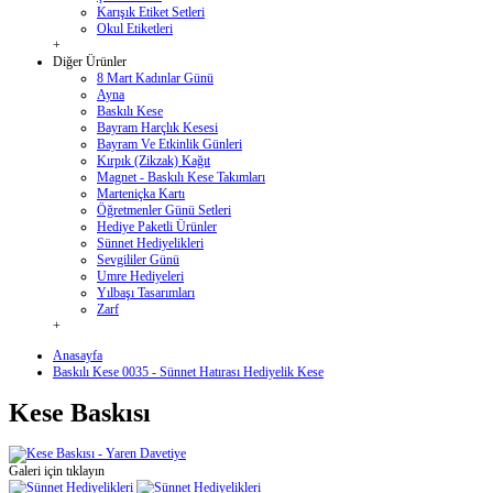
Karışık Etiket Setleri
Okul Etiketleri
+
Diğer Ürünler
8 Mart Kadınlar Günü
Ayna
Baskılı Kese
Bayram Harçlık Kesesi
Bayram Ve Etkinlik Günleri
Kırpık (Zikzak) Kağıt
Magnet - Baskılı Kese Takımları
Marteniçka Kartı
Öğretmenler Günü Setleri
Hediye Paketli Ürünler
Sünnet Hediyelikleri
Sevgililer Günü
Umre Hediyeleri
Yılbaşı Tasarımları
Zarf
+
Anasayfa
Baskılı Kese 0035 - Sünnet Hatırası Hediyelik Kese
Kese Baskısı
Galeri için tıklayın