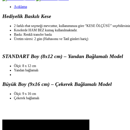
Açıklama
Hediyelik Baskılı Kese
2 farklı ebat seçeneği mevcuttur, kullanımınıza göre “KESE ÖLÇÜSÜ” seçebilirsiniz
Keselerde HAM BEZ kumaş kullanılmaktadır.
Baskı: Renkli transfer baskı
Üretim süresi: 2 gün (Haftasonu ve Tatil günleri hariç)
STANDART Boy (8x12 cm) – Yandan Bağlamalı Model
Ölçü: 8 x 12 cm
Yandan bağlamalı
Büyük Boy (9x16 cm) – Çekerek Bağlamalı Model
Ölçü: 9 x 16 cm
Çekerek bağlamalı