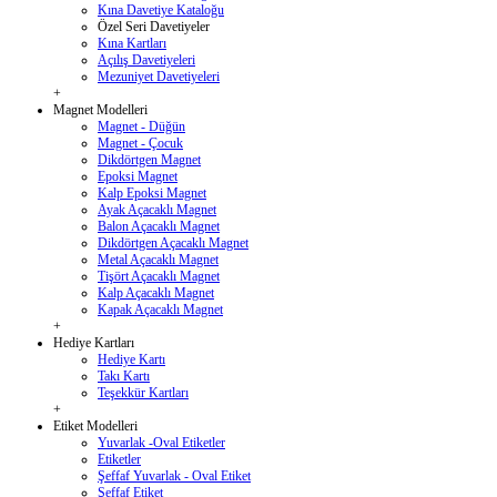
Kına Davetiye Kataloğu
Özel Seri Davetiyeler
Kına Kartları
Açılış Davetiyeleri
Mezuniyet Davetiyeleri
+
Magnet Modelleri
Magnet - Düğün
Magnet - Çocuk
Dikdörtgen Magnet
Epoksi Magnet
Kalp Epoksi Magnet
Ayak Açacaklı Magnet
Balon Açacaklı Magnet
Dikdörtgen Açacaklı Magnet
Metal Açacaklı Magnet
Tişört Açacaklı Magnet
Kalp Açacaklı Magnet
Kapak Açacaklı Magnet
+
Hediye Kartları
Hediye Kartı
Takı Kartı
Teşekkür Kartları
+
Etiket Modelleri
Yuvarlak -Oval Etiketler
Etiketler
Şeffaf Yuvarlak - Oval Etiket
Şeffaf Etiket