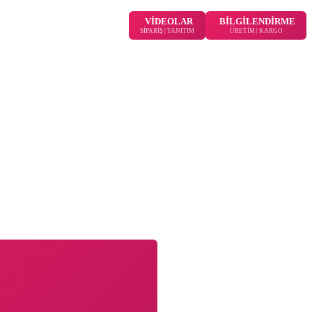
VİDEOLAR
BİLGİLENDİRME
SİPARİŞ | TANITIM
ÜRETİM | KARGO