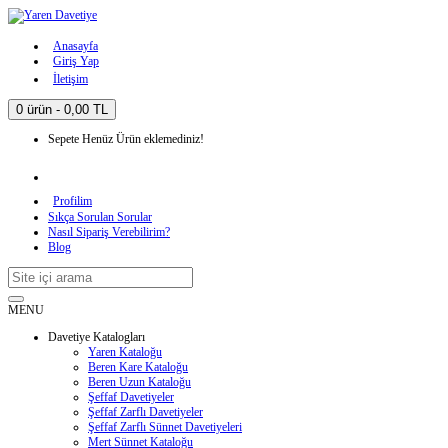
Anasayfa
Giriş Yap
İletişim
0 ürün - 0,00 TL
Sepete Henüz Ürün eklemediniz!
Profilim
Sıkça Sorulan Sorular
Nasıl Sipariş Verebilirim?
Blog
MENU
Davetiye Katalogları
Yaren Kataloğu
Beren Kare Kataloğu
Beren Uzun Kataloğu
Şeffaf Davetiyeler
Şeffaf Zarflı Davetiyeler
Şeffaf Zarflı Sünnet Davetiyeleri
Mert Sünnet Kataloğu