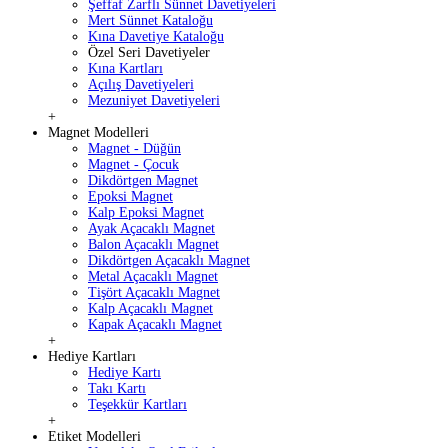
Şeffaf Zarflı Sünnet Davetiyeleri
Mert Sünnet Kataloğu
Kına Davetiye Kataloğu
Özel Seri Davetiyeler
Kına Kartları
Açılış Davetiyeleri
Mezuniyet Davetiyeleri
+
Magnet Modelleri
Magnet - Düğün
Magnet - Çocuk
Dikdörtgen Magnet
Epoksi Magnet
Kalp Epoksi Magnet
Ayak Açacaklı Magnet
Balon Açacaklı Magnet
Dikdörtgen Açacaklı Magnet
Metal Açacaklı Magnet
Tişört Açacaklı Magnet
Kalp Açacaklı Magnet
Kapak Açacaklı Magnet
+
Hediye Kartları
Hediye Kartı
Takı Kartı
Teşekkür Kartları
+
Etiket Modelleri