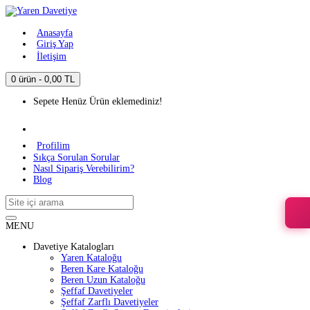
Anasayfa
Giriş Yap
İletişim
0 ürün - 0,00 TL
Sepete Henüz Ürün eklemediniz!
Profilim
Sıkça Sorulan Sorular
Nasıl Sipariş Verebilirim?
Blog
MENU
Davetiye Katalogları
Yaren Kataloğu
Beren Kare Kataloğu
Beren Uzun Kataloğu
Şeffaf Davetiyeler
Şeffaf Zarflı Davetiyeler