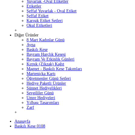
Yuvarlak -Oval Etiketler
Etiketler
Şeffaf Yuvarlak - Oval Etiket
Şeffaf Etiket
Karışık Etiket Setleri
Okul Etiketleri
+
Diğer Ürünler
8 Mart Kadınlar Günü
Ayna
Baskılı Kese
Bayram Harçlık Kesesi
Bayram Ve Etkinlik Günleri
Kırpık (Zikzak) Kağıt
Magnet - Baskılı Kese Takımları
Marteniçka Kartı
Öğretmenler Günü Setleri
Hediye Paketli Ürünler
Sünnet Hediyelikleri
Sevgililer Günü
Umre Hediyeleri
Yılbaşı Tasarımları
Zarf
+
Anasayfa
Baskılı Kese 0108