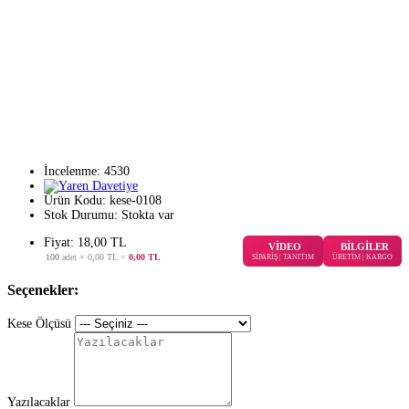
İncelenme: 4530
Ürün Kodu:
kese-0108
Stok Durumu:
Stokta var
Fiyat: 18,00 TL
VİDEO
BİLGİLER
100
adet ×
0,00 TL
=
0,00 TL
SİPARİŞ | TANITIM
ÜRETİM | KARGO
Seçenekler:
Kese Ölçüsü
Yazılacaklar