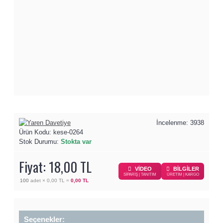
İncelenme: 3938
Ürün Kodu:
kese-0264
Stok Durumu:
Stokta var
Fiyat: 18,00 TL
VİDEO
BİLGİLER
SİPARİŞ | TANITIM
ÜRETİM | KARGO
100
adet ×
0,00 TL
=
0,00 TL
Seçenekler: