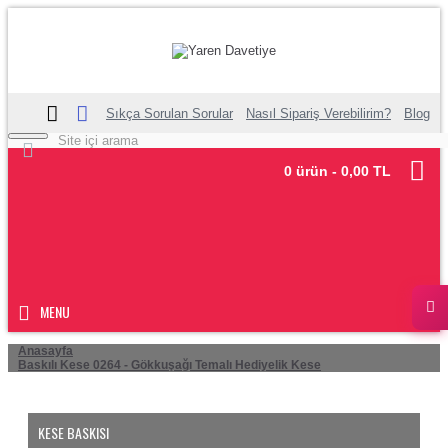
Sıkça Sorulan Sorular
Nasıl Sipariş Verebilirim?
Blog
0 ürün - 0,00 TL
MENU
Anasayfa
Baskılı Kese 0264 - Gökkuşağı Temalı Hediyelik Kese
KESE BASKISI