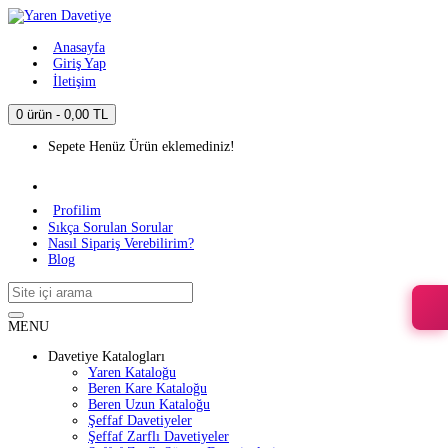
Anasayfa
Giriş Yap
İletişim
0 ürün - 0,00 TL
Sepete Henüz Ürün eklemediniz!
Profilim
Sıkça Sorulan Sorular
Nasıl Sipariş Verebilirim?
Blog
MENU
Davetiye Katalogları
Yaren Kataloğu
Beren Kare Kataloğu
Beren Uzun Kataloğu
Şeffaf Davetiyeler
Şeffaf Zarflı Davetiyeler