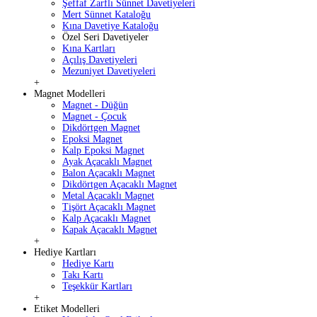
Şeffaf Zarflı Sünnet Davetiyeleri
Mert Sünnet Kataloğu
Kına Davetiye Kataloğu
Özel Seri Davetiyeler
Kına Kartları
Açılış Davetiyeleri
Mezuniyet Davetiyeleri
+
Magnet Modelleri
Magnet - Düğün
Magnet - Çocuk
Dikdörtgen Magnet
Epoksi Magnet
Kalp Epoksi Magnet
Ayak Açacaklı Magnet
Balon Açacaklı Magnet
Dikdörtgen Açacaklı Magnet
Metal Açacaklı Magnet
Tişört Açacaklı Magnet
Kalp Açacaklı Magnet
Kapak Açacaklı Magnet
+
Hediye Kartları
Hediye Kartı
Takı Kartı
Teşekkür Kartları
+
Etiket Modelleri