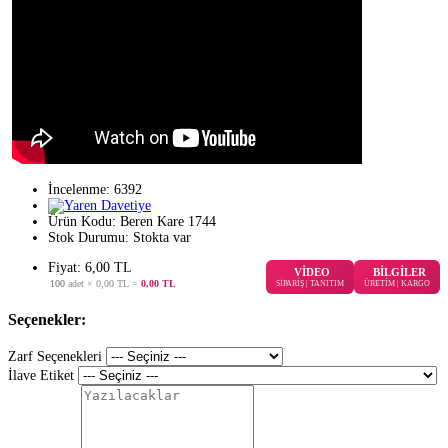
İncelenme: 6392
Ürün Kodu:
Beren Kare 1744
Stok Durumu:
Stokta var
Fiyat: 6,00 TL
VİDEO
BİLGİLER
100
adet ×
0,00 TL
=
0,00 TL
SİPARİŞ | TANITIM
ÜRETİM | KARGO
Seçenekler:
Zarf Seçenekleri
İlave Etiket