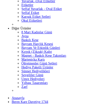
Yuvarlak -Oval Etiketler
Etiketler
Şeffaf Yuvarlak - Oval Etiket
Şeffaf Etiket
Karışık Etiket Setleri
Okul Etiketleri
+
Diğer Ürünler
8 Mart Kadınlar Günü
Ayna
Baskılı Kese
Bayram Harçlık Kesesi
Bayram Ve Etkinlik Günleri
Kırpık (Zikzak) Kağıt
Magnet - Baskılı Kese Takımları
Marteniçka Kartı
Öğretmenler Günü Setleri
Hediye Paketli Ürünler
Sünnet Hediyelikleri
Sevgililer Günü
Umre Hediyeleri
Yılbaşı Tasarımları
Zarf
+
Anasayfa
Beren Kare Davetiye 1744