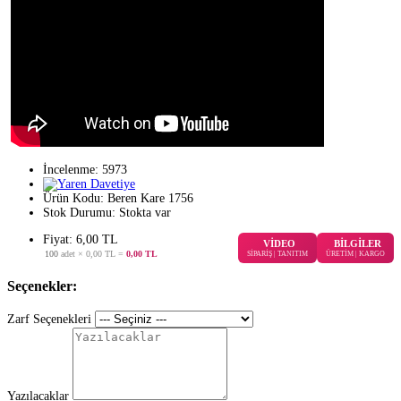
İncelenme: 5973
Ürün Kodu:
Beren Kare 1756
Stok Durumu:
Stokta var
Fiyat: 6,00 TL
VİDEO
BİLGİLER
100
adet ×
0,00 TL
=
0,00 TL
SİPARİŞ | TANITIM
ÜRETİM | KARGO
Seçenekler:
Zarf Seçenekleri
Yazılacaklar