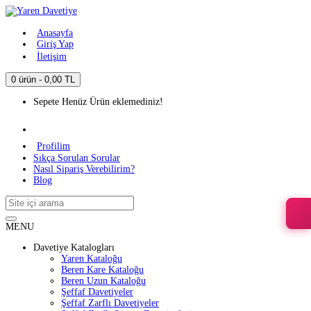
Anasayfa
Giriş Yap
İletişim
0 ürün - 0,00 TL
Sepete Henüz Ürün eklemediniz!
Profilim
Sıkça Sorulan Sorular
Nasıl Sipariş Verebilirim?
Blog
MENU
Davetiye Katalogları
Yaren Kataloğu
Beren Kare Kataloğu
Beren Uzun Kataloğu
Şeffaf Davetiyeler
Şeffaf Zarflı Davetiyeler