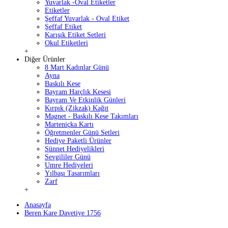
Yuvarlak -Oval Etiketler
Etiketler
Şeffaf Yuvarlak - Oval Etiket
Şeffaf Etiket
Karışık Etiket Setleri
Okul Etiketleri
+
Diğer Ürünler
8 Mart Kadınlar Günü
Ayna
Baskılı Kese
Bayram Harçlık Kesesi
Bayram Ve Etkinlik Günleri
Kırpık (Zikzak) Kağıt
Magnet - Baskılı Kese Takımları
Marteniçka Kartı
Öğretmenler Günü Setleri
Hediye Paketli Ürünler
Sünnet Hediyelikleri
Sevgililer Günü
Umre Hediyeleri
Yılbaşı Tasarımları
Zarf
+
Anasayfa
Beren Kare Davetiye 1756