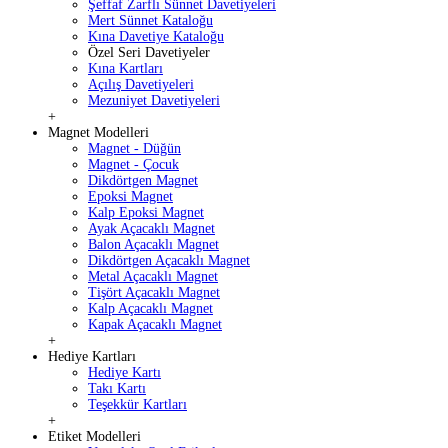
Şeffaf Zarflı Sünnet Davetiyeleri
Mert Sünnet Kataloğu
Kına Davetiye Kataloğu
Özel Seri Davetiyeler
Kına Kartları
Açılış Davetiyeleri
Mezuniyet Davetiyeleri
+
Magnet Modelleri
Magnet - Düğün
Magnet - Çocuk
Dikdörtgen Magnet
Epoksi Magnet
Kalp Epoksi Magnet
Ayak Açacaklı Magnet
Balon Açacaklı Magnet
Dikdörtgen Açacaklı Magnet
Metal Açacaklı Magnet
Tişört Açacaklı Magnet
Kalp Açacaklı Magnet
Kapak Açacaklı Magnet
+
Hediye Kartları
Hediye Kartı
Takı Kartı
Teşekkür Kartları
+
Etiket Modelleri