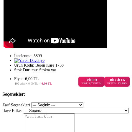
İncelenme: 5899
Ürün Kodu:
Beren Kare 1758
Stok Durumu:
Stokta var
Fiyat: 6,00 TL
VİDEO
BİLGİLER
100
adet ×
0,00 TL
=
0,00 TL
SİPARİŞ | TANITIM
ÜRETİM | KARGO
Seçenekler:
Zarf Seçenekleri
İlave Etiket