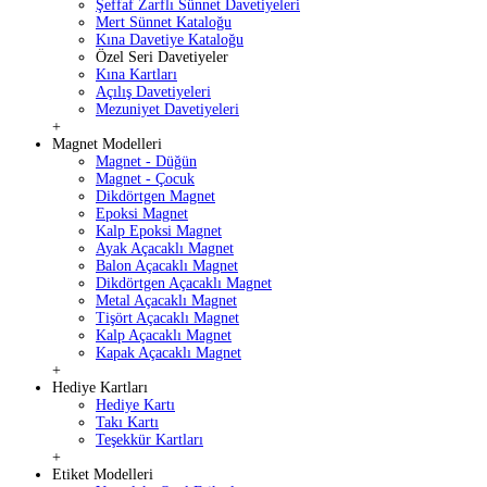
Şeffaf Zarflı Sünnet Davetiyeleri
Mert Sünnet Kataloğu
Kına Davetiye Kataloğu
Özel Seri Davetiyeler
Kına Kartları
Açılış Davetiyeleri
Mezuniyet Davetiyeleri
+
Magnet Modelleri
Magnet - Düğün
Magnet - Çocuk
Dikdörtgen Magnet
Epoksi Magnet
Kalp Epoksi Magnet
Ayak Açacaklı Magnet
Balon Açacaklı Magnet
Dikdörtgen Açacaklı Magnet
Metal Açacaklı Magnet
Tişört Açacaklı Magnet
Kalp Açacaklı Magnet
Kapak Açacaklı Magnet
+
Hediye Kartları
Hediye Kartı
Takı Kartı
Teşekkür Kartları
+
Etiket Modelleri