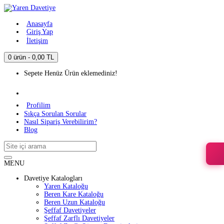
Anasayfa
Giriş Yap
İletişim
0 ürün - 0,00 TL
Sepete Henüz Ürün eklemediniz!
Profilim
Sıkça Sorulan Sorular
Nasıl Sipariş Verebilirim?
Blog
MENU
Davetiye Katalogları
Yaren Kataloğu
Beren Kare Kataloğu
Beren Uzun Kataloğu
Şeffaf Davetiyeler
Şeffaf Zarflı Davetiyeler