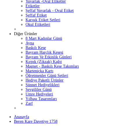
Yuvarlak -Oval Etiketler
Etiketler
Şeffaf Yuvarlak - Oval Etiket
Şeffaf Etiket
Karışık Etiket Setleri
Okul Etiketleri
+
Diğer Ürünler
8 Mart Kadınlar Günü
Ayna
Baskılı Kese
Bayram Harçlık Kesesi
Bayram Ve Etkinlik Günleri
Kırpık (Zikzak) Kağıt
Magnet - Baskılı Kese Takımları
Marteniçka Kartı
Öğretmenler Günü Setleri
Hediye Paketli Ürünler
Sünnet Hediyelikleri
Sevgililer Günü
Umre Hediyeleri
Yılbaşı Tasarımları
Zarf
+
Anasayfa
Beren Kare Davetiye 1758