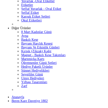
Yuvarlak -Oval Etiketler
Etiketler
Şeffaf Yuvarlak - Oval Etiket
Şeffaf Etiket
Karışık Etiket Setleri
Okul Etiketleri
+
Diğer Ürünler
8 Mart Kadınlar Günü
Ayna
Baskılı Kese
Bayram Harçlık Kesesi
Bayram Ve Etkinlik Günleri
Kırpık (Zikzak) Kağıt
Magnet - Baskılı Kese Takımları
Marteniçka Kartı
Öğretmenler Günü Setleri
Hediye Paketli Ürünler
Sünnet Hediyelikleri
Sevgililer Günü
Umre Hediyeleri
Yılbaşı Tasarımları
Zarf
+
Anasayfa
Beren Kare Davetiye 1802