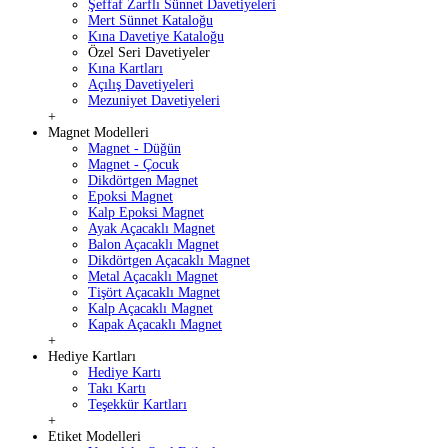
Şeffaf Zarflı Sünnet Davetiyeleri
Mert Sünnet Kataloğu
Kına Davetiye Kataloğu
Özel Seri Davetiyeler
Kına Kartları
Açılış Davetiyeleri
Mezuniyet Davetiyeleri
+
Magnet Modelleri
Magnet - Düğün
Magnet - Çocuk
Dikdörtgen Magnet
Epoksi Magnet
Kalp Epoksi Magnet
Ayak Açacaklı Magnet
Balon Açacaklı Magnet
Dikdörtgen Açacaklı Magnet
Metal Açacaklı Magnet
Tişört Açacaklı Magnet
Kalp Açacaklı Magnet
Kapak Açacaklı Magnet
+
Hediye Kartları
Hediye Kartı
Takı Kartı
Teşekkür Kartları
+
Etiket Modelleri