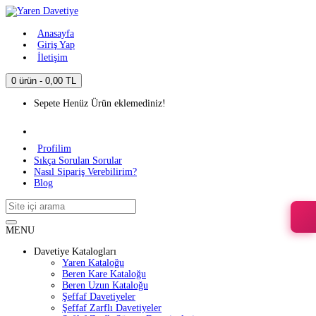
Anasayfa
Giriş Yap
İletişim
0 ürün - 0,00 TL
Sepete Henüz Ürün eklemediniz!
Profilim
Sıkça Sorulan Sorular
Nasıl Sipariş Verebilirim?
Blog
MENU
Davetiye Katalogları
Yaren Kataloğu
Beren Kare Kataloğu
Beren Uzun Kataloğu
Şeffaf Davetiyeler
Şeffaf Zarflı Davetiyeler