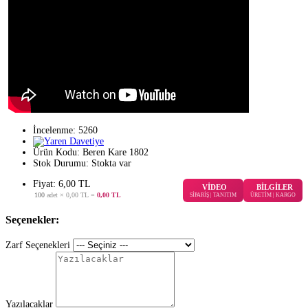
İncelenme: 5260
Ürün Kodu:
Beren Kare 1802
Stok Durumu:
Stokta var
Fiyat: 6,00 TL
VİDEO
BİLGİLER
100
adet ×
0,00 TL
=
0,00 TL
SİPARİŞ | TANITIM
ÜRETİM | KARGO
Seçenekler:
Zarf Seçenekleri
Yazılacaklar