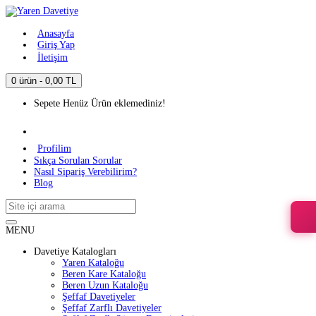
Anasayfa
Giriş Yap
İletişim
0 ürün - 0,00 TL
Sepete Henüz Ürün eklemediniz!
Profilim
Sıkça Sorulan Sorular
Nasıl Sipariş Verebilirim?
Blog
MENU
Davetiye Katalogları
Yaren Kataloğu
Beren Kare Kataloğu
Beren Uzun Kataloğu
Şeffaf Davetiyeler
Şeffaf Zarflı Davetiyeler