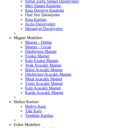
Şeffaf Zarflı Sünnet Davetiyeleri
Mert Sünnet Kataloğu
Kına Davetiye Kataloğu
Özel Seri Davetiyeler
Kına Kartları
Açılış Davetiyeleri
Mezuniyet Davetiyeleri
+
Magnet Modelleri
Magnet - Düğün
Magnet - Çocuk
Dikdörtgen Magnet
Epoksi Magnet
Kalp Epoksi Magnet
Ayak Açacaklı Magnet
Balon Açacaklı Magnet
Dikdörtgen Açacaklı Magnet
Metal Açacaklı Magnet
Tişört Açacaklı Magnet
Kalp Açacaklı Magnet
Kapak Açacaklı Magnet
+
Hediye Kartları
Hediye Kartı
Takı Kartı
Teşekkür Kartları
+
Etiket Modelleri