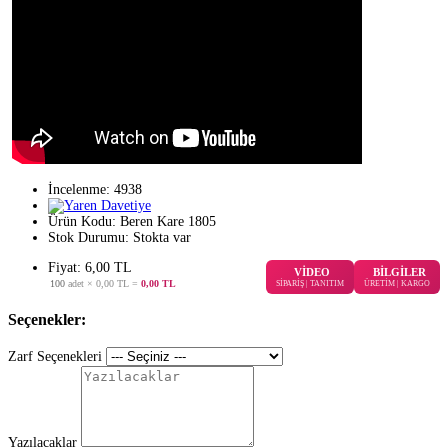
İncelenme: 4938
Ürün Kodu:
Beren Kare 1805
Stok Durumu:
Stokta var
Fiyat: 6,00 TL
VİDEO
BİLGİLER
100
adet ×
0,00 TL
=
0,00 TL
SİPARİŞ | TANITIM
ÜRETİM | KARGO
Seçenekler:
Zarf Seçenekleri
Yazılacaklar