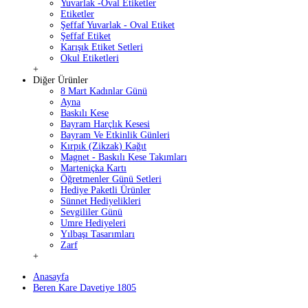
Yuvarlak -Oval Etiketler
Etiketler
Şeffaf Yuvarlak - Oval Etiket
Şeffaf Etiket
Karışık Etiket Setleri
Okul Etiketleri
+
Diğer Ürünler
8 Mart Kadınlar Günü
Ayna
Baskılı Kese
Bayram Harçlık Kesesi
Bayram Ve Etkinlik Günleri
Kırpık (Zikzak) Kağıt
Magnet - Baskılı Kese Takımları
Marteniçka Kartı
Öğretmenler Günü Setleri
Hediye Paketli Ürünler
Sünnet Hediyelikleri
Sevgililer Günü
Umre Hediyeleri
Yılbaşı Tasarımları
Zarf
+
Anasayfa
Beren Kare Davetiye 1805