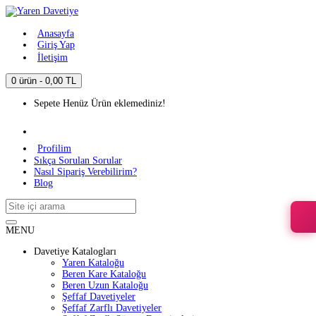
Anasayfa
Giriş Yap
İletişim
0 ürün - 0,00 TL
Sepete Henüz Ürün eklemediniz!
Profilim
Sıkça Sorulan Sorular
Nasıl Sipariş Verebilirim?
Blog
MENU
Davetiye Katalogları
Yaren Kataloğu
Beren Kare Kataloğu
Beren Uzun Kataloğu
Şeffaf Davetiyeler
Şeffaf Zarflı Davetiyeler