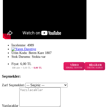
İncelenme: 4989
Ürün Kodu:
Beren Kare 1807
Stok Durumu:
Stokta var
Fiyat: 6,00 TL
VİDEO
BİLGİLER
100
adet ×
0,00 TL
=
0,00 TL
SİPARİŞ | TANITIM
ÜRETİM | KARGO
Seçenekler:
Zarf Seçenekleri
Yazılacaklar