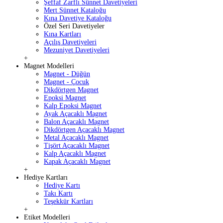
Şeffaf Zarflı Sünnet Davetiyeleri
Mert Sünnet Kataloğu
Kına Davetiye Kataloğu
Özel Seri Davetiyeler
Kına Kartları
Açılış Davetiyeleri
Mezuniyet Davetiyeleri
+
Magnet Modelleri
Magnet - Düğün
Magnet - Çocuk
Dikdörtgen Magnet
Epoksi Magnet
Kalp Epoksi Magnet
Ayak Açacaklı Magnet
Balon Açacaklı Magnet
Dikdörtgen Açacaklı Magnet
Metal Açacaklı Magnet
Tişört Açacaklı Magnet
Kalp Açacaklı Magnet
Kapak Açacaklı Magnet
+
Hediye Kartları
Hediye Kartı
Takı Kartı
Teşekkür Kartları
+
Etiket Modelleri