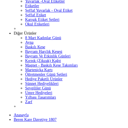
Yuvarlak -Oval Etiketler
Etiketler
Şeffaf Yuvarlak - Oval Etiket
Şeffaf Etiket
Karışık Etiket Setleri
Okul Etiketleri
+
Diğer Ürünler
8 Mart Kadınlar Günü
Ayna
Baskılı Kese
Bayram Harçlık Kesesi
Bayram Ve Etkinlik Günleri
Kırpık (Zikzak) Kağıt
Magnet - Baskılı Kese Takımları
Marteniçka Kartı
Öğretmenler Günü Setleri
Hediye Paketli Ürünler
Sünnet Hediyelikleri
Sevgililer Günü
Umre Hediyeleri
Yılbaşı Tasarımları
Zarf
+
Anasayfa
Beren Kare Davetiye 1807