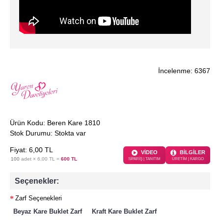
İncelenme: 6367
Ürün Kodu:
Beren Kare 1810
Stok Durumu:
Stokta var
Fiyat:
6
,00
TL
VİDEO
BİLGİLER
100
adet ×
6,00 TL
=
600 TL
SİPARİŞ | TANITIM
ÜRETİM | KARGO
Seçenekler:
Zarf Seçenekleri
Beyaz Kare Buklet Zarf
Kraft Kare Buklet Zarf