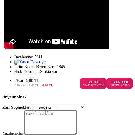
İncelenme: 5311
Ürün Kodu:
Beren Kare 1845
Stok Durumu:
Stokta var
Fiyat: 6,00 TL
VİDEO
BİLGİLER
100
adet ×
0,00 TL
=
0,00 TL
SİPARİŞ | TANITIM
ÜRETİM | KARGO
Seçenekler:
Zarf Seçenekleri
Yazılacaklar