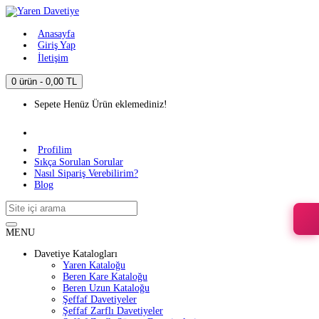
Anasayfa
Giriş Yap
İletişim
0 ürün - 0,00 TL
Sepete Henüz Ürün eklemediniz!
Profilim
Sıkça Sorulan Sorular
Nasıl Sipariş Verebilirim?
Blog
MENU
Davetiye Katalogları
Yaren Kataloğu
Beren Kare Kataloğu
Beren Uzun Kataloğu
Şeffaf Davetiyeler
Şeffaf Zarflı Davetiyeler