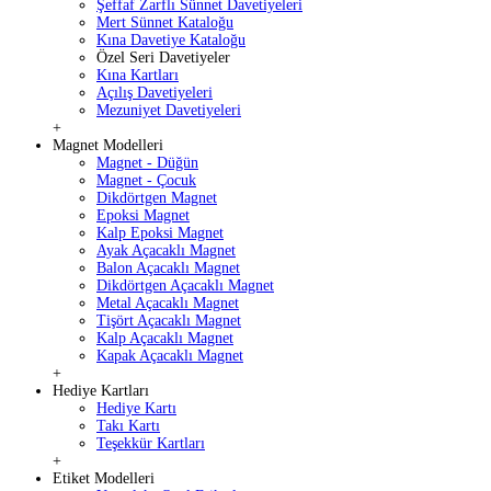
Şeffaf Zarflı Sünnet Davetiyeleri
Mert Sünnet Kataloğu
Kına Davetiye Kataloğu
Özel Seri Davetiyeler
Kına Kartları
Açılış Davetiyeleri
Mezuniyet Davetiyeleri
+
Magnet Modelleri
Magnet - Düğün
Magnet - Çocuk
Dikdörtgen Magnet
Epoksi Magnet
Kalp Epoksi Magnet
Ayak Açacaklı Magnet
Balon Açacaklı Magnet
Dikdörtgen Açacaklı Magnet
Metal Açacaklı Magnet
Tişört Açacaklı Magnet
Kalp Açacaklı Magnet
Kapak Açacaklı Magnet
+
Hediye Kartları
Hediye Kartı
Takı Kartı
Teşekkür Kartları
+
Etiket Modelleri