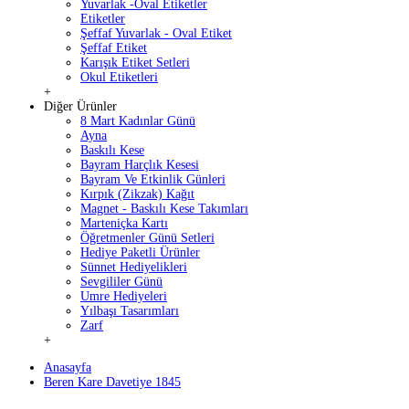
Yuvarlak -Oval Etiketler
Etiketler
Şeffaf Yuvarlak - Oval Etiket
Şeffaf Etiket
Karışık Etiket Setleri
Okul Etiketleri
+
Diğer Ürünler
8 Mart Kadınlar Günü
Ayna
Baskılı Kese
Bayram Harçlık Kesesi
Bayram Ve Etkinlik Günleri
Kırpık (Zikzak) Kağıt
Magnet - Baskılı Kese Takımları
Marteniçka Kartı
Öğretmenler Günü Setleri
Hediye Paketli Ürünler
Sünnet Hediyelikleri
Sevgililer Günü
Umre Hediyeleri
Yılbaşı Tasarımları
Zarf
+
Anasayfa
Beren Kare Davetiye 1845