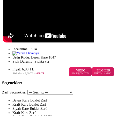
İncelenme: 5514
Ürün Kodu:
Beren Kare 1847
Stok Durumu:
Stokta var
Fiyat:
6
,00
TL
VİDEO
BİLGİLER
100
adet ×
6,00 TL
=
600 TL
SİPARİŞ | TANITIM
ÜRETİM | KARGO
Seçenekler:
Zarf Seçenekleri
Beyaz Kare Buklet Zarf
Kraft Kare Buklet Zarf
Siyah Kare Buklet Zarf
Kraft Kare Zarf