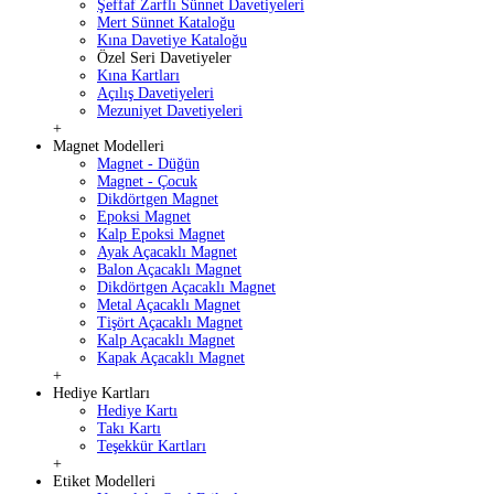
Şeffaf Zarflı Sünnet Davetiyeleri
Mert Sünnet Kataloğu
Kına Davetiye Kataloğu
Özel Seri Davetiyeler
Kına Kartları
Açılış Davetiyeleri
Mezuniyet Davetiyeleri
+
Magnet Modelleri
Magnet - Düğün
Magnet - Çocuk
Dikdörtgen Magnet
Epoksi Magnet
Kalp Epoksi Magnet
Ayak Açacaklı Magnet
Balon Açacaklı Magnet
Dikdörtgen Açacaklı Magnet
Metal Açacaklı Magnet
Tişört Açacaklı Magnet
Kalp Açacaklı Magnet
Kapak Açacaklı Magnet
+
Hediye Kartları
Hediye Kartı
Takı Kartı
Teşekkür Kartları
+
Etiket Modelleri