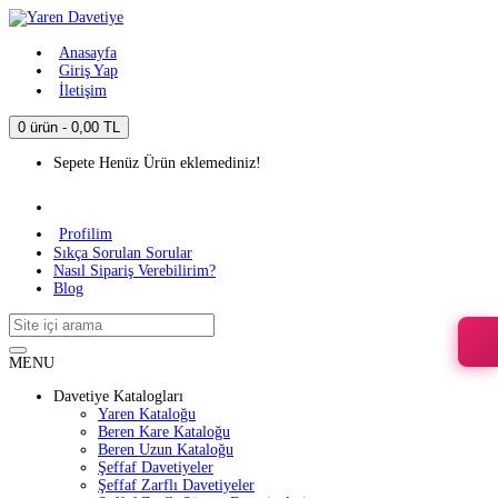
Anasayfa
Giriş Yap
İletişim
0 ürün - 0,00 TL
Sepete Henüz Ürün eklemediniz!
Profilim
Sıkça Sorulan Sorular
Nasıl Sipariş Verebilirim?
Blog
MENU
Davetiye Katalogları
Yaren Kataloğu
Beren Kare Kataloğu
Beren Uzun Kataloğu
Şeffaf Davetiyeler
Şeffaf Zarflı Davetiyeler