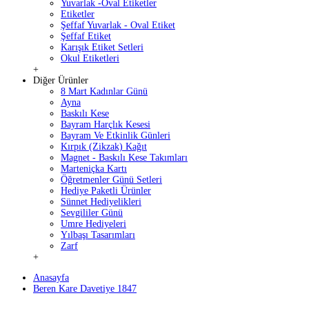
Yuvarlak -Oval Etiketler
Etiketler
Şeffaf Yuvarlak - Oval Etiket
Şeffaf Etiket
Karışık Etiket Setleri
Okul Etiketleri
+
Diğer Ürünler
8 Mart Kadınlar Günü
Ayna
Baskılı Kese
Bayram Harçlık Kesesi
Bayram Ve Etkinlik Günleri
Kırpık (Zikzak) Kağıt
Magnet - Baskılı Kese Takımları
Marteniçka Kartı
Öğretmenler Günü Setleri
Hediye Paketli Ürünler
Sünnet Hediyelikleri
Sevgililer Günü
Umre Hediyeleri
Yılbaşı Tasarımları
Zarf
+
Anasayfa
Beren Kare Davetiye 1847