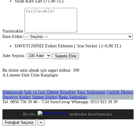
Siyah Kare Zarf (+1,00 TL)
Yazılacaklar
İlave Etiket
DAVETLİSİNİZ Etiketi Eklensin ( 3cm Sticker ) (+0,90 TL)
Adet Seçiniz:
Sepete Ekle
Bu ürünü satın almak için asgari miktar: 100
A.Listeme Ekle
Ürün Karşılaştır
Hakkımızda
İade ve Geri Ödeme Koşulları
Satış Sözleşmesi
Gizlilik İlkeleri
Davetiye Sözleri
Sünnet Sözleri
Baskı Şablonları
Tel: 0850 756 59 46 - 7/24 Soru/Cevap Whatsapp: 0553 923 39 39
Bu site
tarafından hazırlanmıştır.
Fotoğraf Seçiniz
×