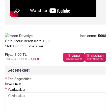
İncelenme: 5698
Ürün Kodu:
Beren Kare 1850
Stok Durumu:
Stokta var
Fiyat: 6,00 TL
VİDEO
BİLGİLER
100
adet ×
0,00 TL
=
0,00 TL
SİPARİŞ | TANITIM
ÜRETİM | KARGO
Seçenekler:
Zarf Seçenekleri
İlave Etiket
Yazılacaklar