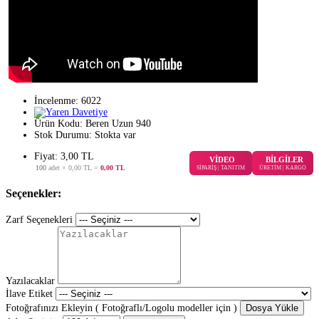
İncelenme: 6022
Ürün Kodu:
Beren Uzun 940
Stok Durumu:
Stokta var
Fiyat: 3,00 TL
VİDEO
BİLGİLER
100
adet ×
0,00 TL
=
0,00 TL
SİPARİŞ | TANITIM
ÜRETİM | KARGO
Seçenekler:
Zarf Seçenekleri
Yazılacaklar
İlave Etiket
Fotoğrafınızı Ekleyin ( Fotoğraflı/Logolu modeller için )
Dosya Yükle