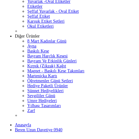
Yuvarlak -Oval Etiketler
Etiketler
Şeffaf Yuvarlak - Oval Etiket
Şeffaf Etiket
Karışık Etiket Setleri
Okul Etiketleri
+
Diğer Ürünler
8 Mart Kadınlar Günü
Ayna
Baskılı Kese
Bayram Harçlık Kesesi
Bayram Ve Etkinlik Günleri
Kırpık (Zikzak) Kağıt
Magnet - Baskılı Kese Takımları
Marteniçka Kartı
Öğretmenler Günü Setleri
Hediye Paketli Ürünler
Sünnet Hediyelikleri
Sevgililer Günü
Umre Hediyeleri
Yılbaşı Tasarımları
Zarf
+
Anasayfa
Beren Uzun Davetiye 0940