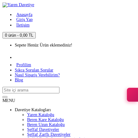
Anasayfa
Giriş Yap
İletişim
0 ürün - 0,00 TL
Sepete Henüz Ürün eklemediniz!
Profilim
Sıkça Sorulan Sorular
Nasıl Sipariş Verebilirim?
Blog
MENU
Davetiye Katalogları
Yaren Kataloğu
Beren Kare Kataloğu
Beren Uzun Kataloğu
Şeffaf Davetiyeler
Şeffaf Zarflı Davetiyeler