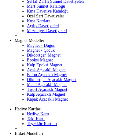
Şeffaf Zarflı Sünnet Davetiyeleri
Mert Sünnet Kataloğu
Kına Davetiye Kataloğu
Özel Seri Davetiyeler
Kına Kartları
Açılış Davetiyeleri
Mezuniyet Davetiyeleri
+
Magnet Modelleri
Magnet - Düğün
Magnet - Çocuk
Dikdörtgen Magnet
Epoksi Magnet
Kalp Epoksi Magnet
Ayak Açacaklı Magnet
Balon Açacaklı Magnet
Dikdörtgen Açacaklı Magnet
Metal Açacaklı Magnet
Tişört Açacaklı Magnet
Kalp Açacaklı Magnet
Kapak Açacaklı Magnet
+
Hediye Kartları
Hediye Kartı
Takı Kartı
Teşekkür Kartları
+
Etiket Modelleri