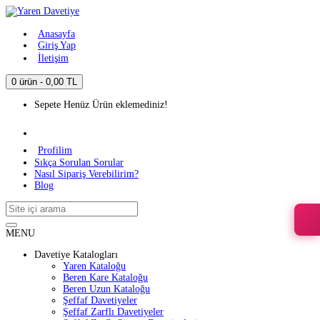
Anasayfa
Giriş Yap
İletişim
0 ürün - 0,00 TL
Sepete Henüz Ürün eklemediniz!
Profilim
Sıkça Sorulan Sorular
Nasıl Sipariş Verebilirim?
Blog
MENU
Davetiye Katalogları
Yaren Kataloğu
Beren Kare Kataloğu
Beren Uzun Kataloğu
Şeffaf Davetiyeler
Şeffaf Zarflı Davetiyeler