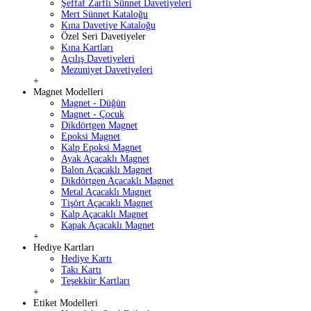
Şeffaf Zarflı Sünnet Davetiyeleri
Mert Sünnet Kataloğu
Kına Davetiye Kataloğu
Özel Seri Davetiyeler
Kına Kartları
Açılış Davetiyeleri
Mezuniyet Davetiyeleri
+
Magnet Modelleri
Magnet - Düğün
Magnet - Çocuk
Dikdörtgen Magnet
Epoksi Magnet
Kalp Epoksi Magnet
Ayak Açacaklı Magnet
Balon Açacaklı Magnet
Dikdörtgen Açacaklı Magnet
Metal Açacaklı Magnet
Tişört Açacaklı Magnet
Kalp Açacaklı Magnet
Kapak Açacaklı Magnet
+
Hediye Kartları
Hediye Kartı
Takı Kartı
Teşekkür Kartları
+
Etiket Modelleri