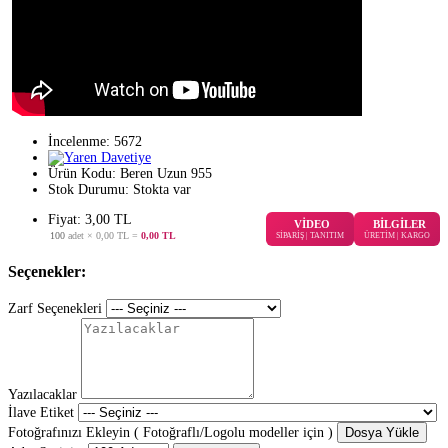
İncelenme: 5672
Ürün Kodu:
Beren Uzun 955
Stok Durumu:
Stokta var
Fiyat: 3,00 TL
VİDEO
BİLGİLER
100
adet ×
0,00 TL
=
0,00 TL
SİPARİŞ | TANITIM
ÜRETİM | KARGO
Seçenekler:
Zarf Seçenekleri
Yazılacaklar
İlave Etiket
Fotoğrafınızı Ekleyin ( Fotoğraflı/Logolu modeller için )
Dosya Yükle