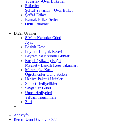
Yuvarlak -Oval Etiketler
Etiketler
Şeffaf Yuvarlak - Oval Etiket
Şeffaf Etiket
Karışık Etiket Setleri
Okul Etiketleri
+
Diğer Ürünler
8 Mart Kadınlar Günü
Ayna
Baskılı Kese
Bayram Harçlık Kesesi
Bayram Ve Etkinlik Günleri
Kırpık (Zikzak) Kağıt
Magnet - Baskılı Kese Takımları
Marteniçka Kartı
Öğretmenler Günü Setleri
Hediye Paketli Ürünler
Sünnet Hediyelikleri
Sevgililer Günü
Umre Hediyeleri
Yılbaşı Tasarımları
Zarf
+
Anasayfa
Beren Uzun Davetiye 0955