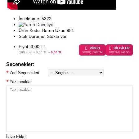
İncelenme: 5322
Ürün Kodu:
Beren Uzun 981
Stok Durumu:
Stokta var
Fiyat: 3,00 TL
VİDEO
BİLGİLER
100
adet ×
0,00 TL
=
0,00 TL
SİPARİŞ | TANITIM
ÜRETİM | KARGO
Seçenekler:
Zarf Seçenekleri
Yazılacaklar
İlave Etiket