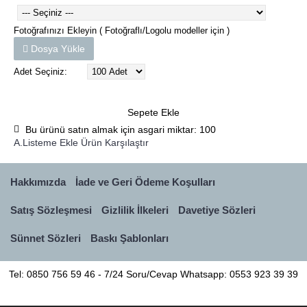
Fotoğrafınızı Ekleyin ( Fotoğraflı/Logolu modeller için )
Dosya Yükle
Adet Seçiniz:
Sepete Ekle
Bu ürünü satın almak için asgari miktar: 100
A.Listeme Ekle
Ürün Karşılaştır
Hakkımızda
İade ve Geri Ödeme Koşulları
Satış Sözleşmesi
Gizlilik İlkeleri
Davetiye Sözleri
Sünnet Sözleri
Baskı Şablonları
Tel: 0850 756 59 46 - 7/24 Soru/Cevap Whatsapp: 0553 923 39 39