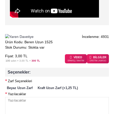
İncelenme: 4931
Ürün Kodu:
Beren Uzun 1525
Stok Durumu:
Stokta var
Fiyat:
3
,00
TL
VİDEO
BİLGİLER
100
adet ×
3,00 TL
=
300 TL
SİPARİŞ | TANITIM
ÜRETİM | KARGO
Seçenekler:
Zarf Seçenekleri
Beyaz Uzun Zarf
Kraft Uzun Zarf (+1,25 TL)
Yazılacaklar