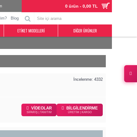
im
0 ürün - 0,00 TL
rim?
Blog
ETIKET MODELLERI
DIĞER ÜRÜNLER
İncelenme: 4332
VİDEOLAR
BİLGİLENDİRME
SİPARİŞ | TANITIM
ÜRETİM | KARGO