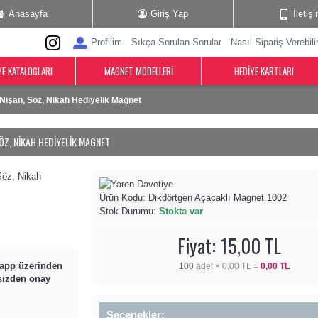
Anasayfa
Giriş Yap
İletiş
Profilim
Sıkça Sorulan Sorular
Nasıl Sipariş Verebili
YE KATALOGLARI
MAGNET MODELLERI
HEDIYE KARTLARI
Nişan, Söz, Nikah Hediyelik Magnet
ÖZ, NIKAH HEDIYELIK MAGNET
Ürün Kodu:
Dikdörtgen Açacaklı Magnet 1002
Stok Durumu:
Stokta var
Fiyat: 15,00 TL
aapp üzerinden
100
adet ×
0,00 TL
=
0,00 TL
 sizden onay
Seçenekler: