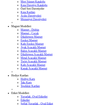
Mert Sünnet Kataloğu
Kına Davetiye Kataloğu
Özel Seri Davetiyeler
Kına Kartları
Açılış Davetiyeleri
Mezuniyet Davetiyeleri
+
Magnet Modelleri
Magnet - Düğün
Magnet - Çocuk
Dikdörtgen Magnet
Epoksi Magnet
Kalp Epoksi Magnet
Ayak Açacaklı Magnet
Balon Açacaklı Magnet
Dikdörtgen Açacaklı Magnet
Metal Açacaklı Magnet
Tişört Açacaklı Magnet
Kalp Açacaklı Magnet
Kapak Açacaklı Magnet
+
Hediye Kartları
Hediye Kartı
Takı Kartı
Teşekkür Kartları
+
Etiket Modelleri
Yuvarlak -Oval Etiketler
Etiketler
Şeffaf Yuvarlak - Oval Etiket