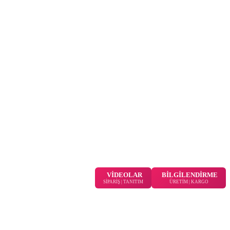
VİDEOLAR
BİLGİLENDİRME
SİPARİŞ | TANITIM
ÜRETİM | KARGO