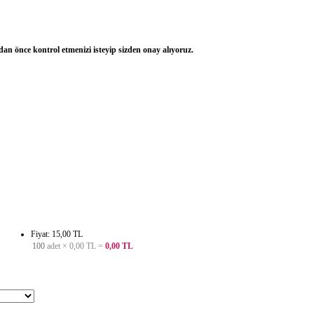
dan önce kontrol etmenizi isteyip sizden onay alıyoruz.
Fiyat: 15,00 TL
100
adet ×
0,00 TL
=
0,00 TL