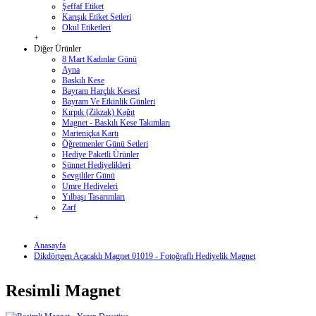
Şeffaf Etiket
Karışık Etiket Setleri
Okul Etiketleri
+
Diğer Ürünler
8 Mart Kadınlar Günü
Ayna
Baskılı Kese
Bayram Harçlık Kesesi
Bayram Ve Etkinlik Günleri
Kırpık (Zikzak) Kağıt
Magnet - Baskılı Kese Takımları
Marteniçka Kartı
Öğretmenler Günü Setleri
Hediye Paketli Ürünler
Sünnet Hediyelikleri
Sevgililer Günü
Umre Hediyeleri
Yılbaşı Tasarımları
Zarf
+
Anasayfa
Dikdörtgen Açacaklı Magnet 01019 - Fotoğraflı Hediyelik Magnet
Resimli Magnet