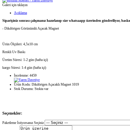
Galeri için tıklayın
Açıklama
Siparişiniz sonrası çalışmanız hazırlanıp size whatsaapp üzerinden gönderiliyor, baskı
- Dikdörtgen Görünümlü Açacak Magnet
Ürün Ölçüleri: 4,5x10 cm
Renkli Uv Baskı
Üretim Süresi: 1-2 gün (hafta içi)
kargo Süresi: 1-4 gün (hafta içi)
İncelenme: 4459
Ürün Kodu:
Dikdörtgen Açacaklı Magnet 1019
Stok Durumu:
Stokta var
Seçenekler:
Paketleme İstiyorsanız Seçiniz