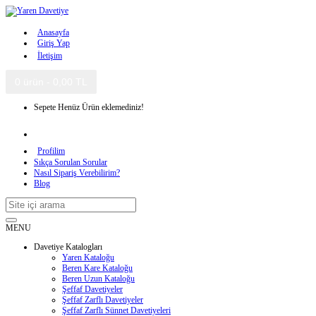
Anasayfa
Giriş Yap
İletişim
0 ürün - 0,00 TL
Sepete Henüz Ürün eklemediniz!
Profilim
Sıkça Sorulan Sorular
Nasıl Sipariş Verebilirim?
Blog
MENU
Davetiye Katalogları
Yaren Kataloğu
Beren Kare Kataloğu
Beren Uzun Kataloğu
Şeffaf Davetiyeler
Şeffaf Zarflı Davetiyeler
Şeffaf Zarflı Sünnet Davetiyeleri