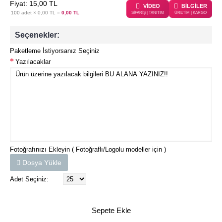
Fiyat: 15,00 TL
VİDEO
BİLGİLER
100
adet ×
0,00 TL
=
0,00 TL
SİPARİŞ | TANITIM
ÜRETİM | KARGO
Seçenekler:
Paketleme İstiyorsanız Seçiniz
Yazılacaklar
Fotoğrafınızı Ekleyin ( Fotoğraflı/Logolu modeller için )
Dosya Yükle
Adet Seçiniz:
Sepete Ekle