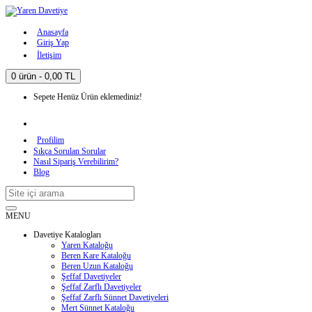
Anasayfa
Giriş Yap
İletişim
0 ürün - 0,00 TL
Sepete Henüz Ürün eklemediniz!
Profilim
Sıkça Sorulan Sorular
Nasıl Sipariş Verebilirim?
Blog
MENU
Davetiye Katalogları
Yaren Kataloğu
Beren Kare Kataloğu
Beren Uzun Kataloğu
Şeffaf Davetiyeler
Şeffaf Zarflı Davetiyeler
Şeffaf Zarflı Sünnet Davetiyeleri
Mert Sünnet Kataloğu