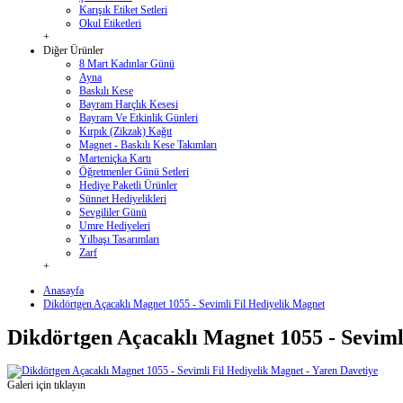
Karışık Etiket Setleri
Okul Etiketleri
+
Diğer Ürünler
8 Mart Kadınlar Günü
Ayna
Baskılı Kese
Bayram Harçlık Kesesi
Bayram Ve Etkinlik Günleri
Kırpık (Zikzak) Kağıt
Magnet - Baskılı Kese Takımları
Marteniçka Kartı
Öğretmenler Günü Setleri
Hediye Paketli Ürünler
Sünnet Hediyelikleri
Sevgililer Günü
Umre Hediyeleri
Yılbaşı Tasarımları
Zarf
+
Anasayfa
Dikdörtgen Açacaklı Magnet 1055 - Sevimli Fil Hediyelik Magnet
Dikdörtgen Açacaklı Magnet 1055 - Seviml
Galeri için tıklayın