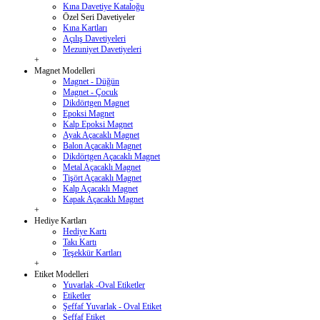
Kına Davetiye Kataloğu
Özel Seri Davetiyeler
Kına Kartları
Açılış Davetiyeleri
Mezuniyet Davetiyeleri
+
Magnet Modelleri
Magnet - Düğün
Magnet - Çocuk
Dikdörtgen Magnet
Epoksi Magnet
Kalp Epoksi Magnet
Ayak Açacaklı Magnet
Balon Açacaklı Magnet
Dikdörtgen Açacaklı Magnet
Metal Açacaklı Magnet
Tişört Açacaklı Magnet
Kalp Açacaklı Magnet
Kapak Açacaklı Magnet
+
Hediye Kartları
Hediye Kartı
Takı Kartı
Teşekkür Kartları
+
Etiket Modelleri
Yuvarlak -Oval Etiketler
Etiketler
Şeffaf Yuvarlak - Oval Etiket
Şeffaf Etiket