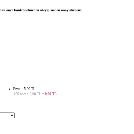
dan önce kontrol etmenizi isteyip sizden onay alıyoruz.
Fiyat: 15,00 TL
100
adet ×
0,00 TL
=
0,00 TL