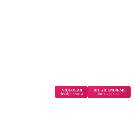
VİDEOLAR
BİLGİLENDİRME
SİPARİŞ | TANITIM
ÜRETİM | KARGO