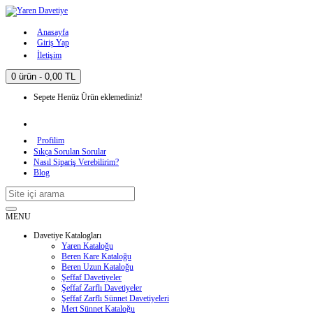
Anasayfa
Giriş Yap
İletişim
0 ürün - 0,00 TL
Sepete Henüz Ürün eklemediniz!
Profilim
Sıkça Sorulan Sorular
Nasıl Sipariş Verebilirim?
Blog
MENU
Davetiye Katalogları
Yaren Kataloğu
Beren Kare Kataloğu
Beren Uzun Kataloğu
Şeffaf Davetiyeler
Şeffaf Zarflı Davetiyeler
Şeffaf Zarflı Sünnet Davetiyeleri
Mert Sünnet Kataloğu