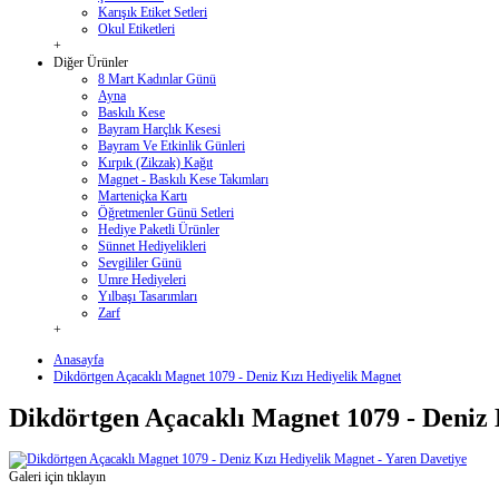
Karışık Etiket Setleri
Okul Etiketleri
+
Diğer Ürünler
8 Mart Kadınlar Günü
Ayna
Baskılı Kese
Bayram Harçlık Kesesi
Bayram Ve Etkinlik Günleri
Kırpık (Zikzak) Kağıt
Magnet - Baskılı Kese Takımları
Marteniçka Kartı
Öğretmenler Günü Setleri
Hediye Paketli Ürünler
Sünnet Hediyelikleri
Sevgililer Günü
Umre Hediyeleri
Yılbaşı Tasarımları
Zarf
+
Anasayfa
Dikdörtgen Açacaklı Magnet 1079 - Deniz Kızı Hediyelik Magnet
Dikdörtgen Açacaklı Magnet 1079 - Deniz 
Galeri için tıklayın