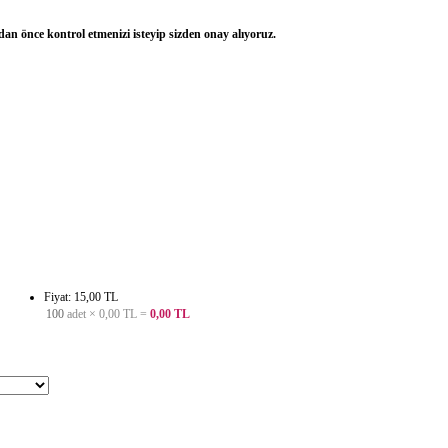
dan önce kontrol etmenizi isteyip sizden onay alıyoruz.
Fiyat: 15,00 TL
100
adet ×
0,00 TL
=
0,00 TL