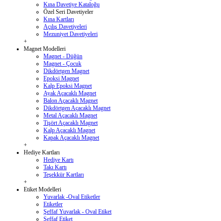
Kına Davetiye Kataloğu
Özel Seri Davetiyeler
Kına Kartları
Açılış Davetiyeleri
Mezuniyet Davetiyeleri
+
Magnet Modelleri
Magnet - Düğün
Magnet - Çocuk
Dikdörtgen Magnet
Epoksi Magnet
Kalp Epoksi Magnet
Ayak Açacaklı Magnet
Balon Açacaklı Magnet
Dikdörtgen Açacaklı Magnet
Metal Açacaklı Magnet
Tişört Açacaklı Magnet
Kalp Açacaklı Magnet
Kapak Açacaklı Magnet
+
Hediye Kartları
Hediye Kartı
Takı Kartı
Teşekkür Kartları
+
Etiket Modelleri
Yuvarlak -Oval Etiketler
Etiketler
Şeffaf Yuvarlak - Oval Etiket
Şeffaf Etiket