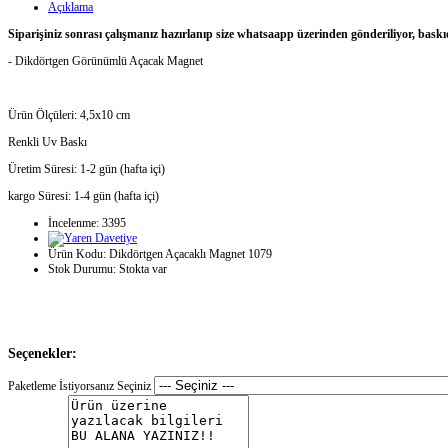
Açıklama
Siparişiniz sonrası çalışmanız hazırlanıp size whatsaapp üzerinden gönderiliyor, baskı
- Dikdörtgen Görünümlü Açacak Magnet
Ürün Ölçüleri: 4,5x10 cm
Renkli Uv Baskı
Üretim Süresi: 1-2 gün (hafta içi)
kargo Süresi: 1-4 gün (hafta içi)
İncelenme: 3395
Ürün Kodu:
Dikdörtgen Açacaklı Magnet 1079
Stok Durumu:
Stokta var
Seçenekler:
Paketleme İstiyorsanız Seçiniz