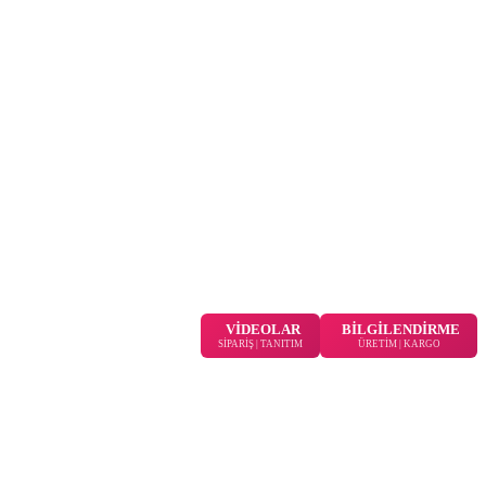
VİDEOLAR
BİLGİLENDİRME
SİPARİŞ | TANITIM
ÜRETİM | KARGO