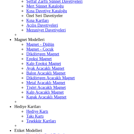
Şeffaf Zarflı Sünnet Davetiyeleri
Mert Sünnet Kataloğu
Kına Davetiye Kataloğu
Özel Seri Davetiyeler
Kına Kartları
Açılış Davetiyeleri
Mezuniyet Davetiyeleri
+
Magnet Modelleri
Magnet - Düğün
Magnet - Çocuk
Dikdörtgen Magnet
Epoksi Magnet
Kalp Epoksi Magnet
Ayak Açacaklı Magnet
Balon Açacaklı Magnet
Dikdörtgen Açacaklı Magnet
Metal Açacaklı Magnet
Tişört Açacaklı Magnet
Kalp Açacaklı Magnet
Kapak Açacaklı Magnet
+
Hediye Kartları
Hediye Kartı
Takı Kartı
Teşekkür Kartları
+
Etiket Modelleri