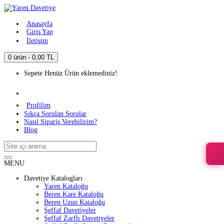
Anasayfa
Giriş Yap
İletişim
0 ürün - 0,00 TL
Sepete Henüz Ürün eklemediniz!
Profilim
Sıkça Sorulan Sorular
Nasıl Sipariş Verebilirim?
Blog
MENU
Davetiye Katalogları
Yaren Kataloğu
Beren Kare Kataloğu
Beren Uzun Kataloğu
Şeffaf Davetiyeler
Şeffaf Zarflı Davetiyeler