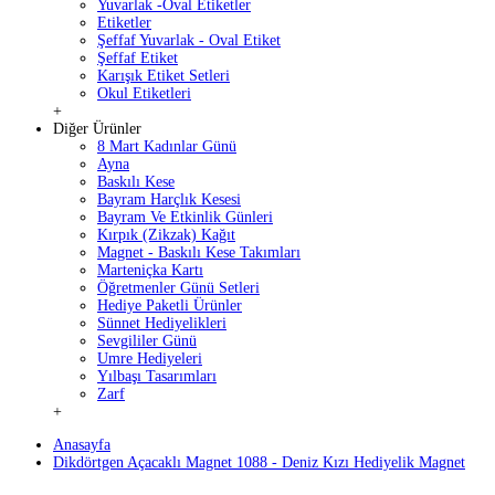
Yuvarlak -Oval Etiketler
Etiketler
Şeffaf Yuvarlak - Oval Etiket
Şeffaf Etiket
Karışık Etiket Setleri
Okul Etiketleri
+
Diğer Ürünler
8 Mart Kadınlar Günü
Ayna
Baskılı Kese
Bayram Harçlık Kesesi
Bayram Ve Etkinlik Günleri
Kırpık (Zikzak) Kağıt
Magnet - Baskılı Kese Takımları
Marteniçka Kartı
Öğretmenler Günü Setleri
Hediye Paketli Ürünler
Sünnet Hediyelikleri
Sevgililer Günü
Umre Hediyeleri
Yılbaşı Tasarımları
Zarf
+
Anasayfa
Dikdörtgen Açacaklı Magnet 1088 - Deniz Kızı Hediyelik Magnet