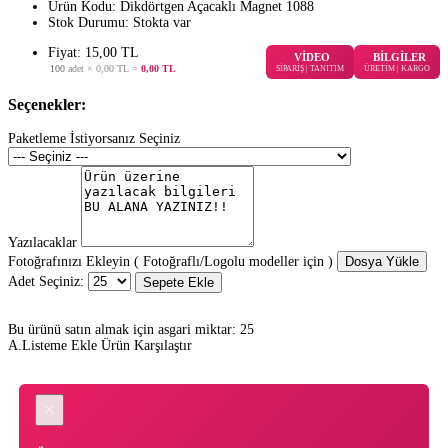
Ürün Kodu:
Dikdörtgen Açacaklı Magnet 1088
Stok Durumu:
Stokta var
Fiyat: 15,00 TL
VİDEO
BİLGİLER
100
adet ×
0,00 TL
=
0,00 TL
SİPARİŞ | TANITIM
ÜRETİM | KARGO
Seçenekler:
Paketleme İstiyorsanız Seçiniz
Yazılacaklar
Fotoğrafınızı Ekleyin ( Fotoğraflı/Logolu modeller için )
Dosya Yükle
Adet Seçiniz:
Sepete Ekle
Bu ürünü satın almak için asgari miktar: 25
A.Listeme Ekle
Ürün Karşılaştır
×