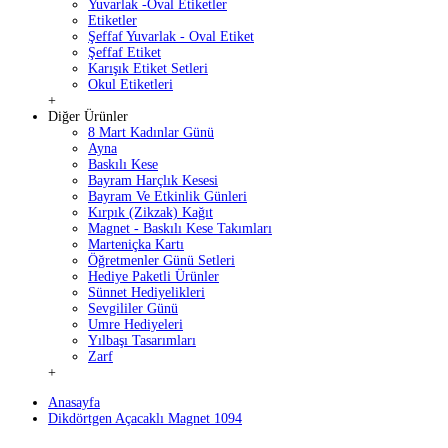
Yuvarlak -Oval Etiketler
Etiketler
Şeffaf Yuvarlak - Oval Etiket
Şeffaf Etiket
Karışık Etiket Setleri
Okul Etiketleri
+
Diğer Ürünler
8 Mart Kadınlar Günü
Ayna
Baskılı Kese
Bayram Harçlık Kesesi
Bayram Ve Etkinlik Günleri
Kırpık (Zikzak) Kağıt
Magnet - Baskılı Kese Takımları
Marteniçka Kartı
Öğretmenler Günü Setleri
Hediye Paketli Ürünler
Sünnet Hediyelikleri
Sevgililer Günü
Umre Hediyeleri
Yılbaşı Tasarımları
Zarf
+
Anasayfa
Dikdörtgen Açacaklı Magnet 1094