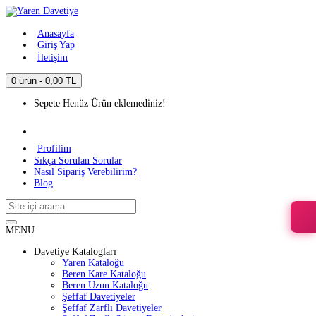
Anasayfa
Giriş Yap
İletişim
0 ürün - 0,00 TL
Sepete Henüz Ürün eklemediniz!
Profilim
Sıkça Sorulan Sorular
Nasıl Sipariş Verebilirim?
Blog
MENU
Davetiye Katalogları
Yaren Kataloğu
Beren Kare Kataloğu
Beren Uzun Kataloğu
Şeffaf Davetiyeler
Şeffaf Zarflı Davetiyeler