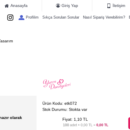
Anasayfa
Giriş Yap
İletişim
Profilim
Sıkça Sorulan Sorular
Nasıl Sipariş Verebilirim?
ETIYE KATALOGLARI
MAGNET MODELLERI
HEDIYE KARTLARI
E
 Tasarım
Ürün Kodu:
etk072
Stok Durumu:
Stokta var
hazır olarak
Fiyat: 1,10 TL
100
adet ×
0,00 TL
=
0,00 TL