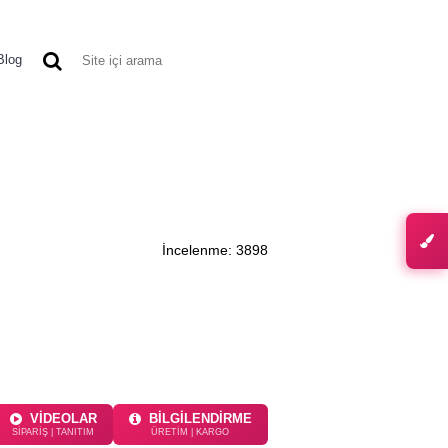
0 ürün - 0,00 TL
Blog
TIKET MODELLERI
DIĞER ÜRÜNLER
İncelenme: 3898
VİDEOLAR
BİLGİLENDİRME
SİPARİŞ | TANITIM
ÜRETİM | KARGO