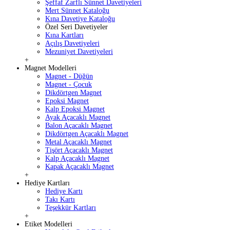
Şeffaf Zarflı Sünnet Davetiyeleri
Mert Sünnet Kataloğu
Kına Davetiye Kataloğu
Özel Seri Davetiyeler
Kına Kartları
Açılış Davetiyeleri
Mezuniyet Davetiyeleri
+
Magnet Modelleri
Magnet - Düğün
Magnet - Çocuk
Dikdörtgen Magnet
Epoksi Magnet
Kalp Epoksi Magnet
Ayak Açacaklı Magnet
Balon Açacaklı Magnet
Dikdörtgen Açacaklı Magnet
Metal Açacaklı Magnet
Tişört Açacaklı Magnet
Kalp Açacaklı Magnet
Kapak Açacaklı Magnet
+
Hediye Kartları
Hediye Kartı
Takı Kartı
Teşekkür Kartları
+
Etiket Modelleri