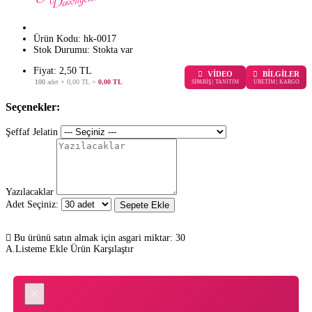
Ürün Kodu:
hk-0017
Stok Durumu:
Stokta var
Fiyat: 2,50 TL
VİDEO
BİLGİLER
100
adet ×
0,00 TL
=
0,00 TL
SİPARİŞ | TANITIM
ÜRETİM | KARGO
Seçenekler:
Şeffaf Jelatin
Yazılacaklar
Adet Seçiniz:
Sepete Ekle
Bu ürünü satın almak için asgari miktar: 30
A.Listeme Ekle
Ürün Karşılaştır
×