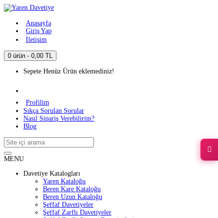
Anasayfa
Giriş Yap
İletişim
0 ürün - 0,00 TL
Sepete Henüz Ürün eklemediniz!
Profilim
Sıkça Sorulan Sorular
Nasıl Sipariş Verebilirim?
Blog
MENU
Davetiye Katalogları
Yaren Kataloğu
Beren Kare Kataloğu
Beren Uzun Kataloğu
Şeffaf Davetiyeler
Şeffaf Zarflı Davetiyeler