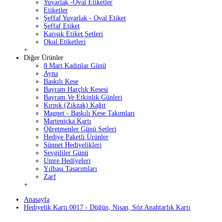
Yuvarlak -Oval Etiketler
Etiketler
Şeffaf Yuvarlak - Oval Etiket
Şeffaf Etiket
Karışık Etiket Setleri
Okul Etiketleri
+
Diğer Ürünler
8 Mart Kadınlar Günü
Ayna
Baskılı Kese
Bayram Harçlık Kesesi
Bayram Ve Etkinlik Günleri
Kırpık (Zikzak) Kağıt
Magnet - Baskılı Kese Takımları
Marteniçka Kartı
Öğretmenler Günü Setleri
Hediye Paketli Ürünler
Sünnet Hediyelikleri
Sevgililer Günü
Umre Hediyeleri
Yılbaşı Tasarımları
Zarf
+
Anasayfa
Hediyelik Kartı 0017 - Düğün, Nişan, Söz Anahtarlık Kartı