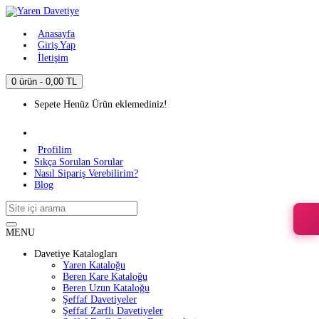
Anasayfa
Giriş Yap
İletişim
0 ürün - 0,00 TL
Sepete Henüz Ürün eklemediniz!
Profilim
Sıkça Sorulan Sorular
Nasıl Sipariş Verebilirim?
Blog
MENU
Davetiye Katalogları
Yaren Kataloğu
Beren Kare Kataloğu
Beren Uzun Kataloğu
Şeffaf Davetiyeler
Şeffaf Zarflı Davetiyeler