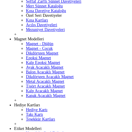
Şeffaf Zarflı Sünnet Davetiyeleri
Mert Sünnet Kataloğu
Kına Davetiye Kataloğu
Özel Seri Davetiyeler
Kına Kartları
Açılış Davetiyeleri
Mezuniyet Davetiyeleri
+
Magnet Modelleri
Magnet - Düğün
Magnet - Çocuk
Dikdörtgen Magnet
Epoksi Magnet
Kalp Epoksi Magnet
Ayak Açacaklı Magnet
Balon Açacaklı Magnet
Dikdörtgen Açacaklı Magnet
Metal Açacaklı Magnet
Tişört Açacaklı Magnet
Kalp Açacaklı Magnet
Kapak Açacaklı Magnet
+
Hediye Kartları
Hediye Kartı
Takı Kartı
Teşekkür Kartları
+
Etiket Modelleri