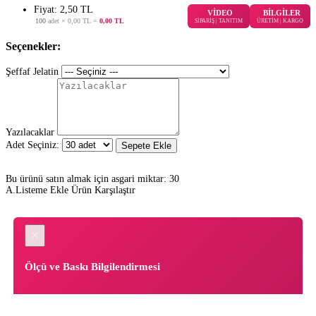
Fiyat: 2,50 TL
VİDEO
BİLGİLER
100
adet ×
0,00 TL
=
0,00 TL
SİPARİŞ | TANITIM
ÜRETİM | KARGO
Seçenekler:
Şeffaf Jelatin
Yazılacaklar
Adet Seçiniz:
Sepete Ekle
Bu ürünü satın almak için asgari miktar: 30
A.Listeme Ekle
Ürün Karşılaştır
×
Ölçü ve Baskı Bilgilendirmesi