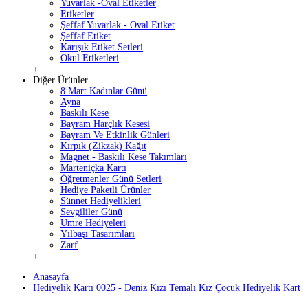
Yuvarlak -Oval Etiketler
Etiketler
Şeffaf Yuvarlak - Oval Etiket
Şeffaf Etiket
Karışık Etiket Setleri
Okul Etiketleri
+
Diğer Ürünler
8 Mart Kadınlar Günü
Ayna
Baskılı Kese
Bayram Harçlık Kesesi
Bayram Ve Etkinlik Günleri
Kırpık (Zikzak) Kağıt
Magnet - Baskılı Kese Takımları
Marteniçka Kartı
Öğretmenler Günü Setleri
Hediye Paketli Ürünler
Sünnet Hediyelikleri
Sevgililer Günü
Umre Hediyeleri
Yılbaşı Tasarımları
Zarf
+
Anasayfa
Hediyelik Kartı 0025 - Deniz Kızı Temalı Kız Çocuk Hediyelik Kart