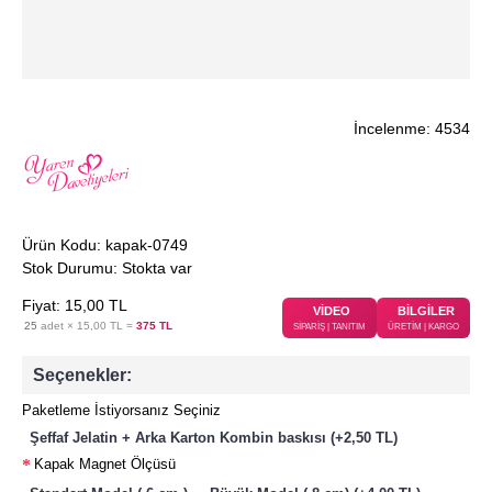
İncelenme: 4534
Ürün Kodu:
kapak-0749
Stok Durumu:
Stokta var
Fiyat:
15
,00
TL
VİDEO
BİLGİLER
25
adet ×
15,00 TL
=
375 TL
SİPARİŞ | TANITIM
ÜRETİM | KARGO
Seçenekler:
Paketleme İstiyorsanız Seçiniz
Şeffaf Jelatin + Arka Karton Kombin baskısı (+2,50 TL)
Kapak Magnet Ölçüsü