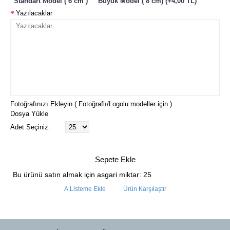
Standart Model ( 6 cm )
Büyük Model ( 8 cm) (+4,00 TL)
Yazılacaklar
Fotoğrafınızı Ekleyin ( Fotoğraflı/Logolu modeller için )
Dosya Yükle
Adet Seçiniz:
Sepete Ekle
Bu ürünü satın almak için asgari miktar: 25
A.Listeme Ekle
Ürün Karşılaştır