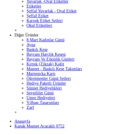
Yuvarlak -Oval Etiketler
Etiketler
Şeffaf Yuvarlak - Oval Etiket
Şeffaf Etiket
Karışık Etiket Setleri
Okul Etiketleri
+
Diğer Ürünler
8 Mart Kadınlar Günü
Ayna
Baskılı Kese
Bayram Harçlık Kesesi
Bayram Ve Etkinlik Günleri
Kırpık (Zikzak) Kağıt
Magnet - Baskılı Kese Takımları
Marteniçka Kartı
Öğretmenler Günü Setleri
Hediye Paketli Ürünler
Sünnet Hediyelikleri
Sevgililer Günü
Umre Hediyeleri
Yılbaşı Tasarımları
Zarf
+
Anasayfa
Kapak Magnet Açacaklı 0752