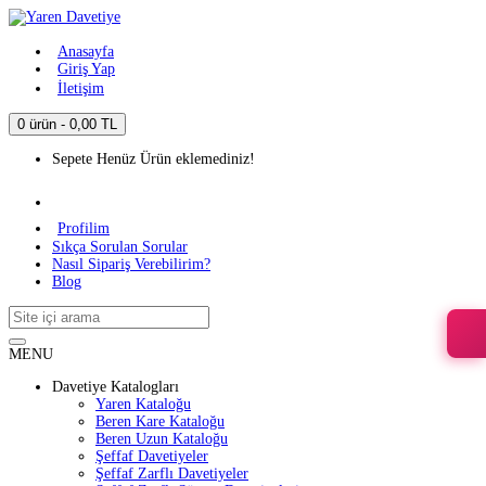
Anasayfa
Giriş Yap
İletişim
0 ürün - 0,00 TL
Sepete Henüz Ürün eklemediniz!
Profilim
Sıkça Sorulan Sorular
Nasıl Sipariş Verebilirim?
Blog
MENU
Davetiye Katalogları
Yaren Kataloğu
Beren Kare Kataloğu
Beren Uzun Kataloğu
Şeffaf Davetiyeler
Şeffaf Zarflı Davetiyeler