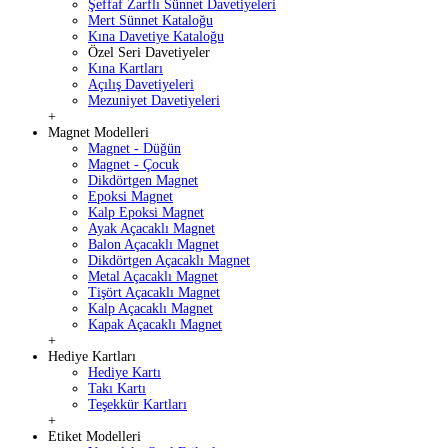
Şeffaf Zarflı Sünnet Davetiyeleri
Mert Sünnet Kataloğu
Kına Davetiye Kataloğu
Özel Seri Davetiyeler
Kına Kartları
Açılış Davetiyeleri
Mezuniyet Davetiyeleri
+
Magnet Modelleri
Magnet - Düğün
Magnet - Çocuk
Dikdörtgen Magnet
Epoksi Magnet
Kalp Epoksi Magnet
Ayak Açacaklı Magnet
Balon Açacaklı Magnet
Dikdörtgen Açacaklı Magnet
Metal Açacaklı Magnet
Tişört Açacaklı Magnet
Kalp Açacaklı Magnet
Kapak Açacaklı Magnet
+
Hediye Kartları
Hediye Kartı
Takı Kartı
Teşekkür Kartları
+
Etiket Modelleri