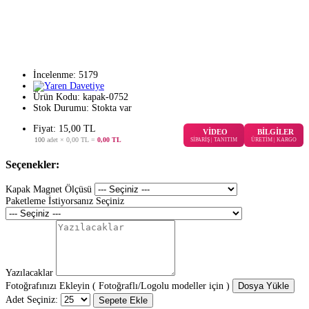
İncelenme: 5179
Ürün Kodu:
kapak-0752
Stok Durumu:
Stokta var
Fiyat: 15,00 TL
VİDEO
BİLGİLER
100
adet ×
0,00 TL
=
0,00 TL
SİPARİŞ | TANITIM
ÜRETİM | KARGO
Seçenekler:
Kapak Magnet Ölçüsü
Paketleme İstiyorsanız Seçiniz
Yazılacaklar
Fotoğrafınızı Ekleyin ( Fotoğraflı/Logolu modeller için )
Dosya Yükle
Adet Seçiniz:
Sepete Ekle