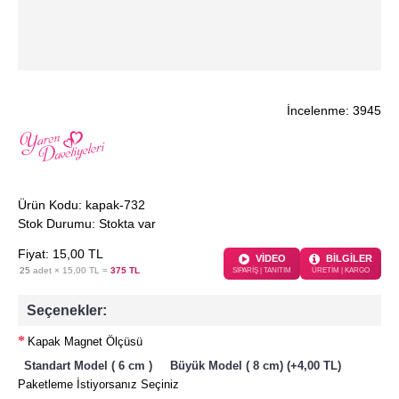
İncelenme: 3945
Ürün Kodu:
kapak-732
Stok Durumu:
Stokta var
Fiyat:
15
,00
TL
VİDEO
BİLGİLER
25
adet ×
15,00 TL
=
375 TL
SİPARİŞ | TANITIM
ÜRETİM | KARGO
Seçenekler:
Kapak Magnet Ölçüsü
Standart Model ( 6 cm )
Büyük Model ( 8 cm) (+4,00 TL)
Paketleme İstiyorsanız Seçiniz