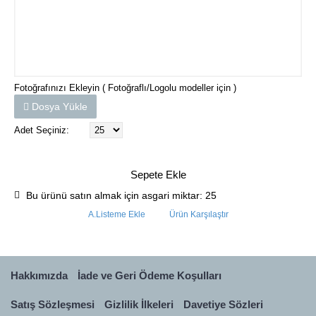
Fotoğrafınızı Ekleyin ( Fotoğraflı/Logolu modeller için )
Dosya Yükle
Adet Seçiniz:
Sepete Ekle
Bu ürünü satın almak için asgari miktar: 25
A.Listeme Ekle
Ürün Karşılaştır
Hakkımızda
İade ve Geri Ödeme Koşulları
Satış Sözleşmesi
Gizlilik İlkeleri
Davetiye Sözleri