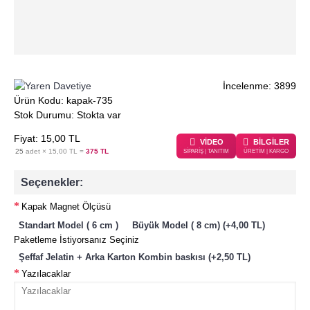
İncelenme: 3899
Ürün Kodu:
kapak-735
Stok Durumu:
Stokta var
Fiyat:
15
,00
TL
VİDEO
BİLGİLER
25
adet ×
15,00 TL
=
375 TL
SİPARİŞ | TANITIM
ÜRETİM | KARGO
Seçenekler:
Kapak Magnet Ölçüsü
Standart Model ( 6 cm )
Büyük Model ( 8 cm) (+4,00 TL)
Paketleme İstiyorsanız Seçiniz
Şeffaf Jelatin + Arka Karton Kombin baskısı (+2,50 TL)
Yazılacaklar