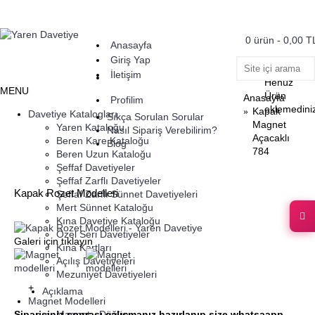
0 ürün - 0,00 T
Anasayfa
Giriş Yap
Sepete
İletişim
Henüz
MENU
Ürün
Anasayfa
Profilim
eklemedini
Kapak
Davetiye Katalogları
Sıkça Sorulan Sorular
Magnet
Yaren Kataloğu
Nasıl Sipariş Verebilirim?
Açacaklı
Beren Kare Kataloğu
Blog
784
Beren Uzun Kataloğu
Şeffaf Davetiyeler
Şeffaf Zarflı Davetiyeler
Kapak Rozet Modelleri
Şeffaf Zarflı Sünnet Davetiyeleri
Mert Sünnet Kataloğu
Kına Davetiye Kataloğu
Özel Seri Davetiyeler
Galeri için tıklayın
Kına Kartları
Açılış Davetiyeleri
Mezuniyet Davetiyeleri
+
Açıklama
Magnet Modelleri
Siparişiniz sonrası çalışmanız hazırlanıp size whatsaapp
Magnet - Düğün