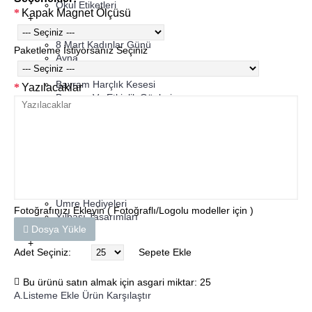
Okul Etiketleri
Kapak Magnet Ölçüsü
+
Diğer Ürünler
8 Mart Kadınlar Günü
Paketleme İstiyorsanız Seçiniz
Ayna
Baskılı Kese
Bayram Harçlık Kesesi
Yazılacaklar
Bayram Ve Etkinlik Günleri
Kırpık (Zikzak) Kağıt
Magnet - Baskılı Kese Takımları
Marteniçka Kartı
Öğretmenler Günü Setleri
Hediye Paketli Ürünler
Sünnet Hediyelikleri
Sevgililer Günü
Umre Hediyeleri
Fotoğrafınızı Ekleyin ( Fotoğraflı/Logolu modeller için )
Yılbaşı Tasarımları
Dosya Yükle
Zarf
+
Adet Seçiniz:
Sepete Ekle
Bu ürünü satın almak için asgari miktar: 25
A.Listeme Ekle
Ürün Karşılaştır