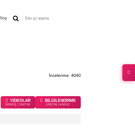
0 ürün - 0,00 TL
Blog
TIKET MODELLERI
DIĞER ÜRÜNLER
İncelenme: 4040
VİDEOLAR
BİLGİLENDİRME
SİPARİŞ | TANITIM
ÜRETİM | KARGO