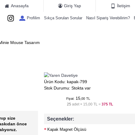
Anasayfa
Giriş Yap
İletişim
Profilim
Sıkça Sorulan Sorular
Nasıl Sipariş Verebilirim?
ETIYE KATALOGLARI
MAGNET MODELLERI
HEDIYE KARTLARI
E
 Minie Mouse Tasarım
Ürün Kodu:
kapak-799
Stok Durumu:
Stokta var
15
Fiyat:
,00
TL
25
adet ×
15,00 TL
=
375 TL
nıp size
Seçenekler:
baskıdan önce
Kapak Magnet Ölçüsü
alıyoruz.